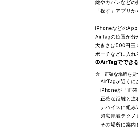
鍵やカバンなどの
「探す」アプリ
か
iPhoneなどのAp
AirTagの位置
大きさは500円玉
ポーチなどに入れ
①AirTagででき
☆「
正確な場所を見
AirTagが近く
iPhoneが「正
正確な距離と進
デバイスに組み
超広帯域テクノ
その場所に案内