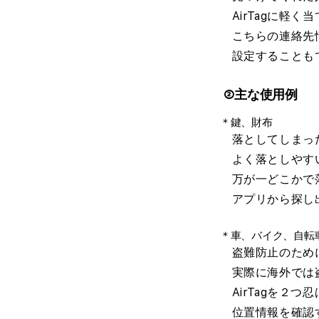
AirTagに軽く
こちらの連絡先
設定することも
②主な使用例
＊鍵、財布
落としてしまった
よく落としやす
万が一どこかで
アプリから探し
＊車、バイク、自転
盗難防止のため
実際に海外では盗
AirTagを２つ
位置情報を確認