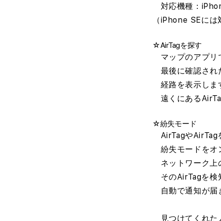
対応機種：iPhon
（iPhone SE
☆
AirTagを探す
マップのアプリ
最後に確認され
経路を表示しま
遠くにあるAirT
☆
紛失モード
AirTagやAir
紛失モードをオ
ネットワーク上
そのAirTagを
自動で通知が届
見つけてくれた人