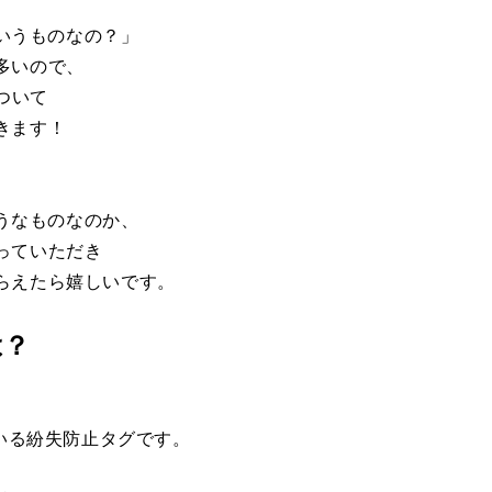
どういうものなの？」
多いので、
について
きます！
、
のようなものなのか、
っていただき
らえたら嬉しいです。
は？
ている紛失防止タグです。