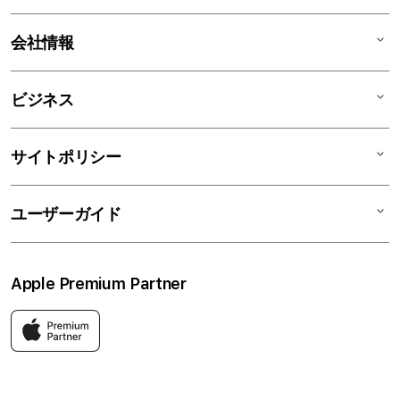
iPad
iPhone
AppleCare+
会社情報
Watch
C smart Warranty
AirPods
C smart Card
C smartとは
ビジネス
TV & Home
サポートメニュー
店舗一覧
アクセサリ
リユースデバイス
ニュース
法人のお客様
サイトポリシー
買取サービス
ブログ
修理
会社概要
特定商取引法に基づく表記
ユーザーガイド
ワークショップ
採用情報
プライバシーポリシー
ソーシャルメディアポリシー
はじめての方へ
Apple Premium Partner
利用規約
お問い合わせ
返品・交換
FAQ
Apple製品はもちろん、関連アクセサリーも豊富に取り揃えてい
ます。
快適な環境のなか、ご購入前からご購入後まで充実したサービス
をご提供し、Apple製品の魅力を存分にご体験いただけます。