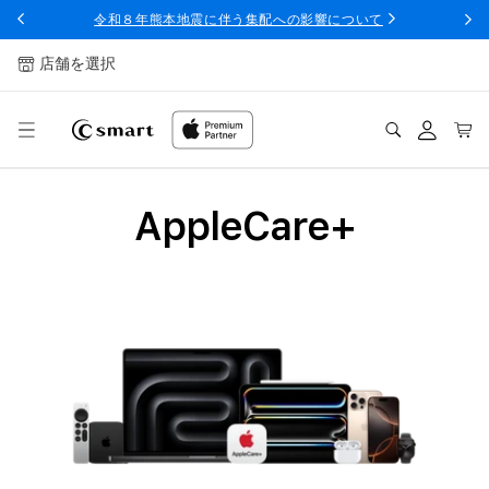
ンツへ
令和８年熊本地震に伴う集配への影響について
スキッ
プ
店舗を選択
ログ
カー
イン
ト
A
AppleCare+
p
p
l
e
C
a
r