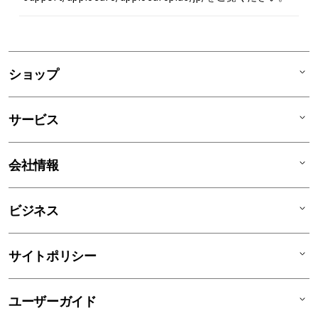
ショップ
Mac
サービス
iPad
iPhone
AppleCare+
会社情報
Watch
C smart Warranty
AirPods
C smart Card
C smartとは
ビジネス
TV & Home
サポートメニュー
店舗一覧
アクセサリ
リユースデバイス
ニュース
法人のお客様
サイトポリシー
買取サービス
ブログ
修理
会社概要
特定商取引法に基づく表記
ユーザーガイド
ワークショップ
採用情報
プライバシーポリシー