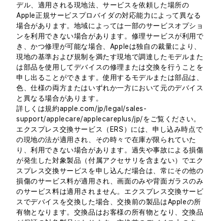
デル、適用される現地法、サービスを依頼した場所の
Apple正規サービスプロバイダの対応能力によって異なる
場合があります。地域によっては一部のサービスオプショ
ンを利用できない場合があります。修理サービスが利用で
き、かつ修理が可能な場合、Appleは独自の裁量により、
現地の基準および規制を満たす現地で調達したモデルまた
は部品を使用してデバイスの修理または交換を行うことを
申し出ることができます。使用するモデルまたは部品は、
色、仕様の両方またはいずれか一方において元のデバイス
と異なる場合があります。
詳しくは規約apple.com/jp/legal/sales-
support/applecare/applecareplus/jp/をご覧ください。
エクスプレス交換サービス（ERS）には、申し込み時点で
の現地の法が適用され、その時々で在庫が限られていた
り、利用できない場合があります。過失や事故による損傷
が発生した対象製品（付属アクセサリを含まない）でエク
スプレス交換サービスを申し込んだ場合は、常にその他の
損傷のサービス料が適用され、画面のみや背面ガラスのみ
のサービス料は適用されません。エクスプレス交換サービ
スでデバイスを交換した場合、交換前の製品はAppleの所
有物となります。交換品はお客様の所有物となり、交換品