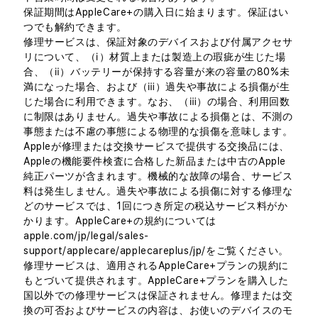
保証期間はAppleCare+の購入日に始まります。保証はい
つでも解約できます。
修理サービスは、保証対象のデバイスおよび付属アクセサ
リについて、（ⅰ）材質上または製造上の瑕疵が生じた場
合、（ⅱ）バッテリーが保持する容量が来の容量の80%未
満になった場合、および（ⅲ）過失や事故による損傷が生
じた場合に利用できます。なお、（ⅲ）の場合、利用回数
に制限はありません。過失や事故による損傷とは、不測の
事態または不慮の事態による物理的な損傷を意味します。
Appleが修理または交換サービスで提供する交換品には、
Appleの機能要件検査に合格した新品または中古のApple
純正パーツが含まれます。機械的な故障の場合、サービス
料は発生しません。過失や事故による損傷に対する修理な
どのサービスでは、1回につき所定の税込サービス料がか
かります。AppleCare+の規約については
apple.com/jp/legal/sales-
support/applecare/applecareplus/jp/をご覧ください。
修理サービスは、適用されるAppleCare+プランの規約に
もとづいて提供されます。AppleCare+プランを購入した
国以外での修理サービスは保証されません。修理または交
換の可否およびサービスの内容は、お使いのデバイスのモ