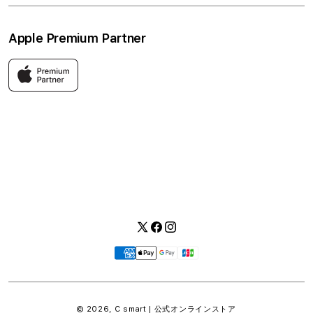
ソーシャルメディアポリシー
はじめての方へ
Apple Premium Partner
利用規約
お問い合わせ
返品・交換
FAQ
Apple製品はもちろん、関連アクセサリーも豊富に取り揃えてい
ます。
快適な環境のなか、ご購入前からご購入後まで充実したサービス
をご提供し、Apple製品の魅力を存分にご体験いただけます。
Twitter
Facebook
Instagram
お
支
払
い
© 2026,
C smart | 公式オンラインストア