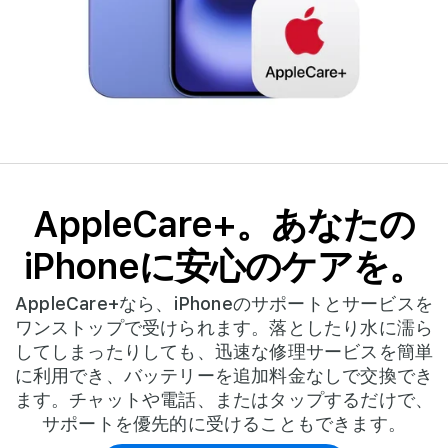
e
+
f
o
r
AppleCare+。あなたの
i
iPhoneに安心のケアを。
P
h
AppleCare+なら、iPhoneのサポートとサービスを
ワンストップで受けられます。落としたり水に濡ら
o
してしまったりしても、迅速な修理サービスを簡単
に利用でき、バッテリーを追加料金なしで交換でき
n
ます。チャットや電話、またはタップするだけで、
e
サポートを優先的に受けることもできます。