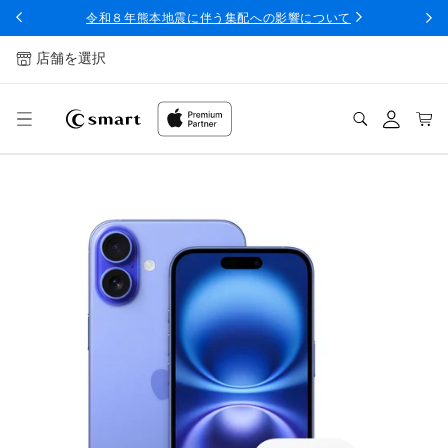
ンツへ
令和８年熊本地震に伴う集配への影響について
スキッ
プ
店舗を選択
ログ
カー
イン
ト
A
p
p
l
e
C
a
r