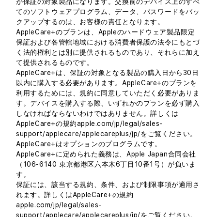
が保証の対象製品になります。交換前のデバイス上のすべ
てのソフトウェアプログラム、データ、パスワードをバッ
クアップするのは、お客様の責任となります。
AppleCare+のプランは、Appleのハードウェア製品限定
保証および各管轄地域における消費者保護の法令にもとづ
く法的権利とは別に提供されるものであり、それらに加え
て提供されるものです。
AppleCare+は、保証の対象となる製品の購入日から30日
以内に購入する必要があります。AppleCare+のプランを
利用するためには、規約に同意していただく必要がありま
す。デバイスを購入する際、いずれかのプランを必ず購入
しなければならないわけではありません。詳しくは
AppleCare+の規約apple.com/jp/legal/sales-
support/applecare/applecareplus/jp/をご覧ください。
AppleCare+はオプションのプログラムです。
AppleCare+に定められた義務は、Apple Japan合同会社
（106-6140 東京都港区六本木6丁目10番1号）が負いま
す。
保証には、該当する規約、条件、および制限事項が適用さ
れます。詳しくはAppleCare+の規約
apple.com/jp/legal/sales-
support/applecare/applecareplus/jp/をご覧ください。