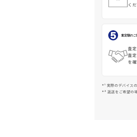
くだ
査定額のご
査定
査定
を確
*¹ 実際のデバイ
*² 返送をご希望