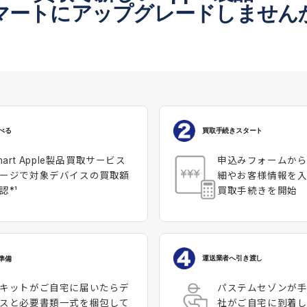
マートにアップグレードしません
買取手続きスタート
べる
申込みフォームか
smart Apple製品買取サービス
細やお客様情報を入
ージで対象デバイスの買取額
買取手続きを開始
認*¹
運送業者へ引き渡し
準備
パステムセゾンが
キットがご自宅に届いたらデ
社がご自宅に到着
スと必要書類一式を梱包して