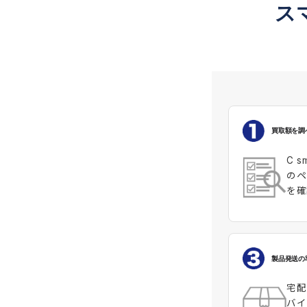
ス
買取額を調
C 
のペ
を確
製品発送の
宅配
バイ