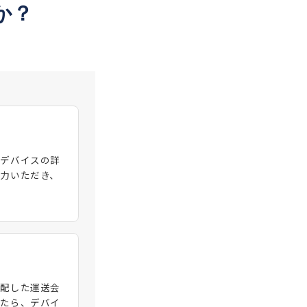
か？
らデバイスの詳
力いただき、
手配した運送会
したら、デバイ