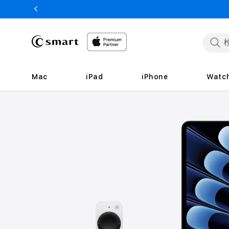
ンツへ
スキッ
プ
Mac
iPad
iPhone
Watc
買
取
サ
ー
ビ
ス