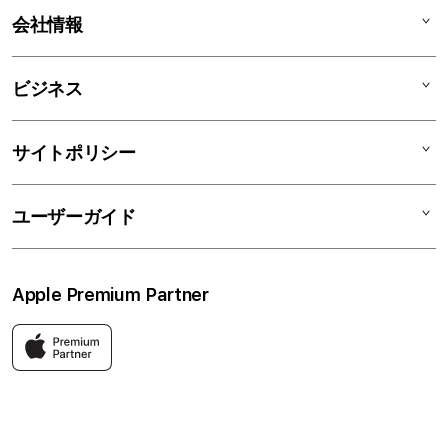
iPhone
AppleCare+
会社情報
Watch
C smart Warranty
AirPods
C smart Card
C smartとは
ビジネス
TV & Home
サポートメニュー
店舗一覧
アクセサリ
リユースデバイス
ニュース
法人のお客様
サイトポリシー
買取サービス
ブログ
修理
会社概要
特定商取引法に基づく表記
ユーザーガイド
ワークショップ
採用情報
プライバシーポリシー
ソーシャルメディアポリシー
はじめての方へ
Apple Premium Partner
利用規約
お問い合わせ
返品・交換
FAQ
Apple製品はもちろん、関連アクセサリーも豊富に取り揃えてい
ます。
快適な環境のなか、ご購入前からご購入後まで充実したサービス
をご提供し、Apple製品の魅力を存分にご体験いただけます。