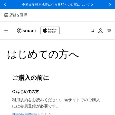
ンツへ
令和８年熊本地震に伴う集配への影響について
スキッ
プ
店舗を選択
ログ
カー
イン
ト
は
はじめての方へ
じ
め
て
ご購入の前に
の
○ はじめての方
方
利用規約をお読みください。当サイトでのご購入
へ
には会員登録が必要です。
新規会員登録はこちら