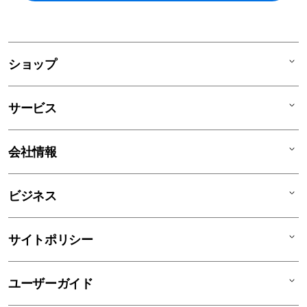
ショップ
Mac
サービス
iPad
iPhone
AppleCare+
会社情報
Watch
C smart Warranty
AirPods
C smart Card
C smartとは
ビジネス
TV & Home
サポートメニュー
店舗一覧
アクセサリ
リユースデバイス
ニュース
法人のお客様
サイトポリシー
買取サービス
ブログ
修理
会社概要
特定商取引法に基づく表記
ユーザーガイド
ワークショップ
採用情報
プライバシーポリシー