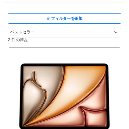
ョ
ン
:
フィルターを追加
並
2 件の商品
べ
替
え
: