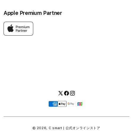
ソーシャルメディアポリシー
はじめての方へ
Apple Premium Partner
利用規約
お問い合わせ
返品・交換
FAQ
Apple製品はもちろん、関連アクセサリーも豊富に取り揃えてい
ます。
快適な環境のなか、ご購入前からご購入後まで充実したサービス
をご提供し、Apple製品の魅力を存分にご体験いただけます。
Twitter
Facebook
Instagram
お
支
払
い
© 2026,
C smart | 公式オンラインストア
方