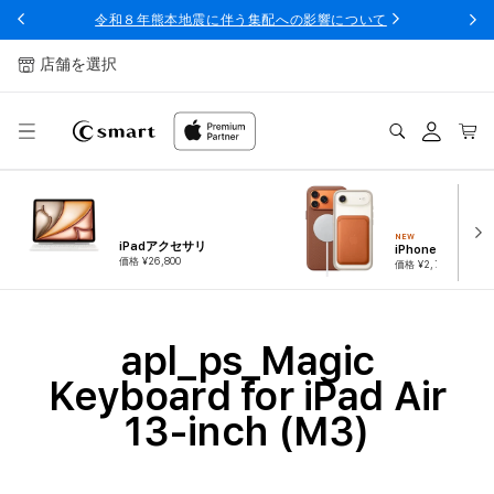
ンツへ
令和８年熊本地震に伴う集配への影響について
スキッ
プ
店舗を選択
ログ
カー
イン
ト
NEW
iPadアクセサリ
iPhoneアクセサ
価格 ¥26,800
価格 ¥2,780
コ
apl_ps_Magic
レ
Keyboard for iPad Air
ク
13‑inch (M3)
シ