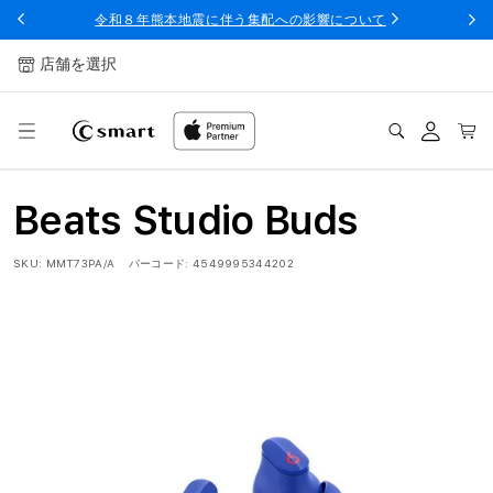
ンツへ
令和８年熊本地震に伴う集配への影響について
スキッ
プ
店舗を選択
ログ
カー
イン
ト
Beats Studio Buds
SKU:
MMT73PA/A
バーコード:
4549995344202