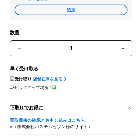
加
追加
Apple
Care
数量
Beats
Beat
Studio
Studi
Buds
Buds
早く受け取る
-
-
ワ
ワ
受け取り
店舗在庫を見る
イ
イ
ピックアップ場所
1日
ヤ
ヤ
レ
レ
ス
ス
下取りでお得に
ノ
ノ
イ
イ
買取価格の確認とお申し込みはこちら
※（株式会社パステムセゾン様のサイト）
ズ
ズ
キ
キ