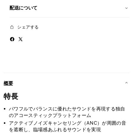
ャ
ャ
配送について
ン
ン
セ
セ
シェアする
リ
リ
ン
ン
グ
グ
イ
イ
ヤ
ヤ
フ
フ
ォ
ォ
ン
ン
概要
-
-
オ
オ
特長
ー
ー
シ
シ
パワフルでバランスに優れたサウンドを再現する独自
ャ
ャ
のアコースティックプラットフォーム
ン
ン
アクティブノイズキャンセリング（ANC）が周囲の音
ブ
ブ
を遮断し、臨場感あふれるサウンドを実現