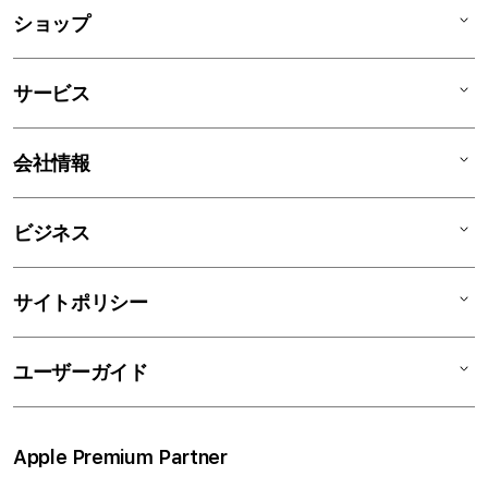
ア
ショップ
コ
ー
Mac
デ
サービス
iPad
ィ
オ
iPhone
AppleCare+
会社情報
ン
Watch
C smart Warranty
AirPods
C smart Card
C smartとは
ビジネス
TV & Home
サポートメニュー
店舗一覧
アクセサリ
リユースデバイス
ニュース
法人のお客様
サイトポリシー
買取サービス
ブログ
修理
会社概要
特定商取引法に基づく表記
ユーザーガイド
ワークショップ
採用情報
プライバシーポリシー
ソーシャルメディアポリシー
はじめての方へ
Apple Premium Partner
利用規約
お問い合わせ