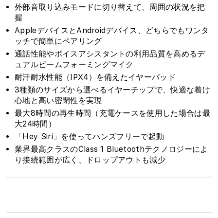
ル
ル
外部音取り込みモードに切り替えて、周囲の状況を把
ー
ー
握
の
の
AppleデバイスとAndroidデバイス、どちらでもワンタ
数
数
ッチで簡単にペアリング
量
量
通話性能やボイスアシスタントの利用品質を高めるデ
を
を
ュアルビームフォーミングマイク
減
増
耐汗耐水性能（IPX4）を備えたイヤーバッド
ら
や
3種類のサイズから選べるイヤーチップで、快適な着け
す
す
心地と高い密閉性を実現
最大8時間の再生時間（充電ケースを使用した場合は最
大24時間）
「Hey Siri」を使ってハンズフリーで起動
業界最高クラスのClass 1 Bluetoothテクノロジーによ
り接続範囲が広く、ドロップアウトも減少
1
列