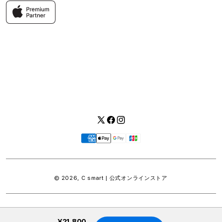
返品・交換
FAQ
Apple製品はもちろん、関連アクセサリーも豊富に取り揃えてい
ます。
快適な環境のなか、ご購入前からご購入後まで充実したサービス
をご提供し、Apple製品の魅力を存分にご体験いただけます。
Twitter
Facebook
Instagram
お
支
払
い
© 2026,
C smart | 公式オンラインストア
方
法
¥21,800