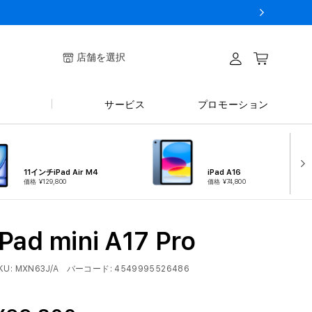
ログイ
店舗を選択
カート
ン
サービス
プロモーション
11インチiPad Air M4
iPad A16
価格 ¥129,800
価格 ¥74,800
iPad mini A17 Pro
KU:
MXN63J/A
バーコード:
4549995526486