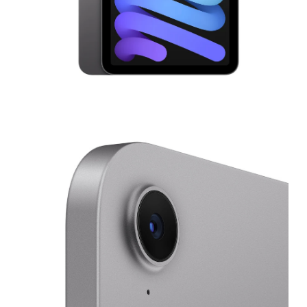
モ
ー
ダ
ル
で
メ
デ
ィ
ア
2
3
を
開
く