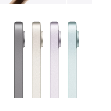
モ
ー
ダ
ル
で
メ
デ
ィ
ア
を
開
く
モ
ー
ダ