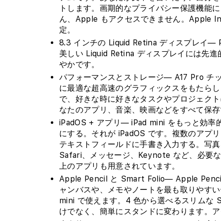
トします。画期的なプライバシー保護機能に
ん、Apple もアクセスできません。Apple In
定。
8.3 インチの Liquid Retina ディスプ
美しい Liquid Retina ディスプレ
やかです。
パフォーマンスとストレージ— A17 Pro
に最適な超高速のグラフィックスをもたらし
で、好きな時に好きなタスクやプロジェクトに
なたのアプリ、音楽、映画などをすべて保存
iPadOS + アプリ— iPad mini 
にする。それが iPadOS です。複数のアプリを
テキストフィールドに手書き入力する。写真を編
Safari、メッセージ、Keynote など、必要
上のアプリも用意されています。
Apple Pencil と Smart Folio— Appl
ャンバスや、メモやノートを最も取りやすいデバイスに
mini で使えます。4 色から選べるスリムな Sma
けでなく、簡単にスタンドに変わります。ア