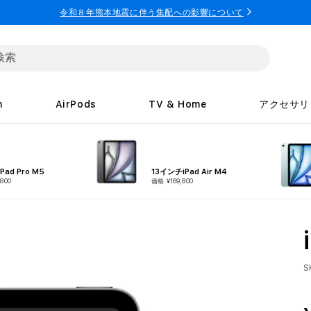
令和８年熊本地震に伴う集配への影響について
h
AirPods
TV & Home
アクセサリ
Pad Pro M5
13インチiPad Air M4
800
価格 ¥169,800
S