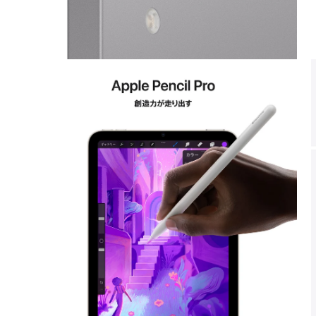
モ
ー
ダ
ル
で
メ
デ
ィ
ア
4
5
を
開
く