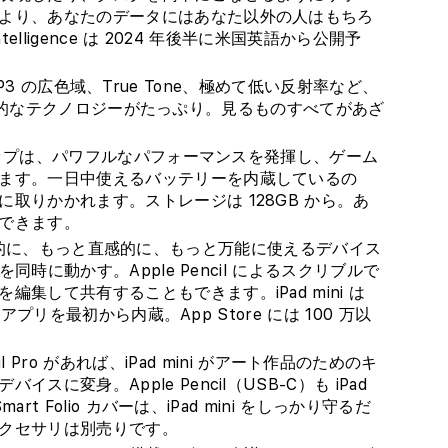
より、あなたのデータにはあなた以外の人はもちろ
telligence は 2024 年後半に米国英語から公開予
レイ— P3 の広色域、True Tone、極めて低い反射率など、
イには先進的なテクノロジーがたっぷり。見るものすべてがあざ
 チップは、パワフルなパフォーマンスを発揮し、ゲーム
ます。一日中使えるバッテリーを内蔵しているの
取りかかれます。ストレージは 128GB から。あ
できます。
をもっと効率的に、もっと直感的に、もっと万能に使えるデバイス
同時に動かす。Apple Pencil によるスクリブルで
集して共有することもできます。iPad mini は
なアプリを最初から内蔵。App Store には 100 万以
e Pencil Pro があれば、iPad mini がアート作品のためのキ
変身。Apple Pencil（USB-C）も iPad
rt Folio カバーは、iPad mini をしっかり守るだ
クセサリは別売りです。