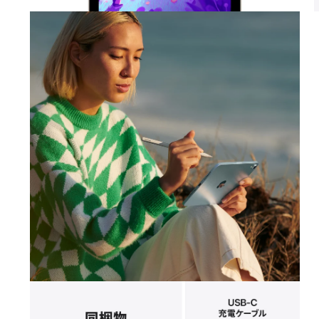
モ
ー
ダ
ル
で
メ
デ
ィ
ア
6
7
を
開
く
モ
ー
ダ