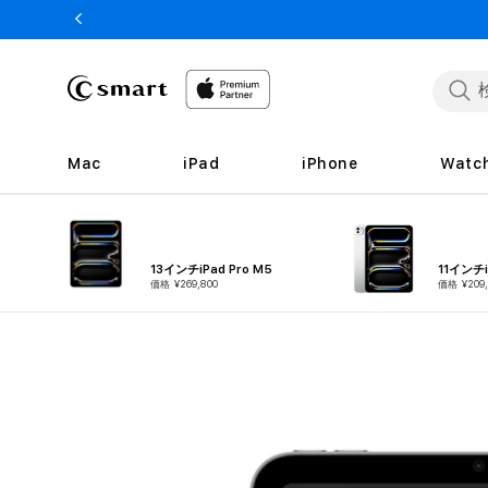
ンツへ
スキッ
プ
Mac
iPad
iPhone
Watc
13インチiPad Pro M5
11インチi
価格 ¥269,800
価格 ¥209,
商品情
報へス
キップ