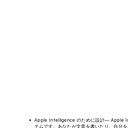
ル
で
メ
デ
ィ
ア
を
開
く
Apple Intelligence のために設計— Ap
テムです。あなたが文章を書いたり、自分を