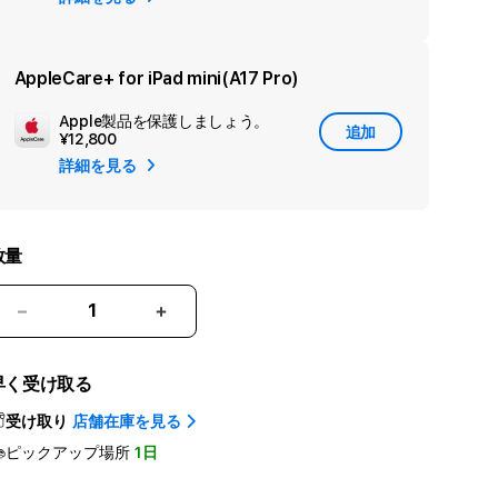
カ
ン
ダ
AppleCare+ for iPad mini(A17 Pro)
リ
Apple製品を保護しましょう。
追
ー
追加
¥12,800
加
保
詳細を見る
Apple
証
Care
を
追
数量
加
iPad
iPad
mini
mini
Wi-
Wi-
早く受け取る
Fi
Fi
128GB
128GB
受け取り
店舗在庫を見る
-
-
ピックアップ場所
1日
ス
ス
ペ
ペ