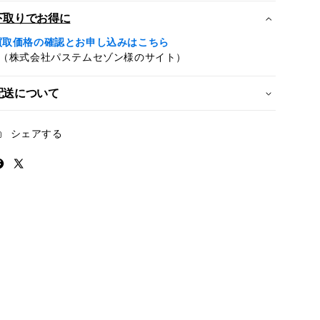
ー
ー
下取りでお得に
ス
ス
買取価格の確認とお申し込みはこちら
グ
グ
※（株式会社パステムセゾン様のサイト）
レ
レ
イ
イ
配送について
(A17
(A17
Pro)
Pro)
の
の
シェアする
数
数
量
量
を
を
減
増
ら
や
す
す