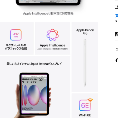
モ
ー
ダ
ル
で
メ
デ
ィ
ア
を
開
く