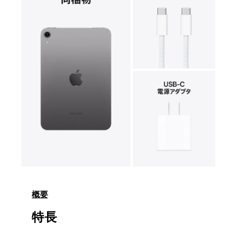
ル
で
メ
デ
ィ
ア
8
9
を
開
く
モ
ー
ダ
概要
ル
で
特長
メ
デ