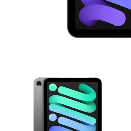
モ
ー
ダ
ル
で
メ
デ
ィ
ア
1
を
開
く