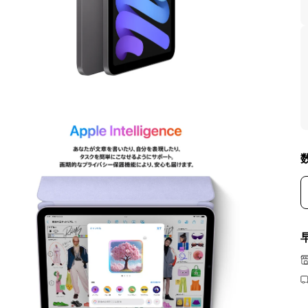
モ
ー
ダ
ル
で
メ
デ
ィ
ア
を
開
く