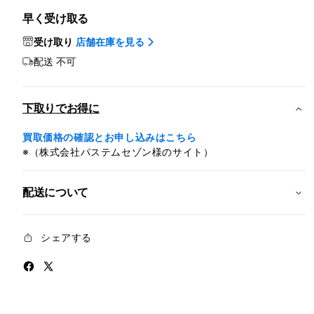
ン
ン
早く受け取る
チ
チ
iPad
iPad
受け取り
店舗在庫を見る
Pro（M4）
Pro
配送
不可
用
用
Smart
Smar
Folio
Folio
下取りでお得に
-
-
ブ
ブ
買取価格の確認とお申し込みはこちら
ラ
ラ
※（株式会社パステムセゾン様のサイト）
ッ
ッ
ク
ク
配送について
の
の
数
数
量
量
シェアする
を
を
減
増
ら
や
す
す