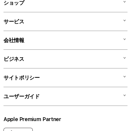
ショップ
コ
ー
Mac
デ
サービス
iPad
ィ
オ
iPhone
AppleCare+
会社情報
ン
Watch
C smart Warranty
AirPods
C smart Card
C smartとは
ビジネス
TV & Home
サポートメニュー
店舗一覧
アクセサリ
リユースデバイス
ニュース
法人のお客様
サイトポリシー
買取サービス
ブログ
修理
会社概要
特定商取引法に基づく表記
ユーザーガイド
ワークショップ
採用情報
プライバシーポリシー
ソーシャルメディアポリシー
はじめての方へ
Apple Premium Partner
利用規約
お問い合わせ
返品・交換
FAQ