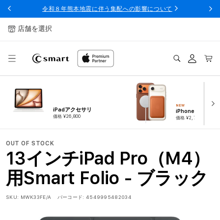
ンツへ
令和８年熊本地震に伴う集配への影響について
スキッ
プ
店舗を選択
ログ
カー
イン
ト
NEW
iPadアクセサリ
iPhoneアクセサ
価格 ¥26,800
価格 ¥2,780
OUT OF STOCK
13インチiPad Pro（M4）
用Smart Folio - ブラック
SKU:
MWK33FE/A
バーコード:
4549995482034