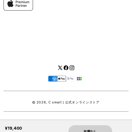
Apple製品はもちろん、関連アクセサリーも豊富に取り揃えてい
ます。
快適な環境のなか、ご購入前からご購入後まで充実したサービス
をご提供し、Apple製品の魅力を存分にご体験いただけます。
Twitter
Facebook
Instagram
お
支
払
い
© 2026,
C smart | 公式オンラインストア
方
法
¥19,400
在庫なし