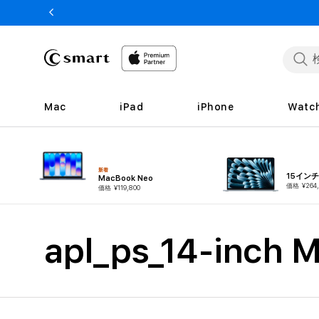
ンツへ
スキッ
プ
Mac
iPad
iPhone
Watc
新着
15インチM
MacBook Neo
価格 ¥264,
価格 ¥119,800
コ
apl_ps_14-inch 
レ
ク
シ