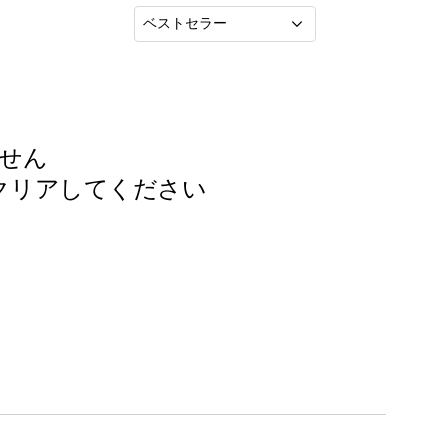
並
べ
替
え
:
せん
クリア
してください