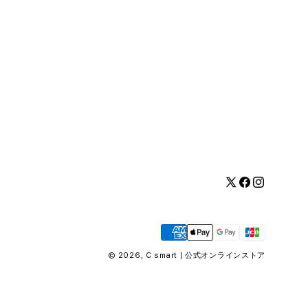
Twitter
Facebook
Instagram
お
支
払
© 2026,
C smart | 公式オンラインストア
い
方
法