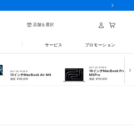
ログイ
店舗を選択
カート
ン
サービス
プロモーション
OUT OF STOCK
16インチMacBook Pro
OUT OF STOCK
13インチMacBook Air M4
M5Pro
価格 ¥164,800
価格 ¥519,800