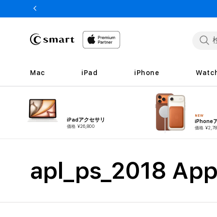
ンツへ
スキッ
プ
Mac
iPad
iPhone
Watc
NEW
iPadアクセサリ
iPhon
価格 ¥26,800
価格 ¥2,78
コ
apl_ps_2018 Appl
レ
ク
シ