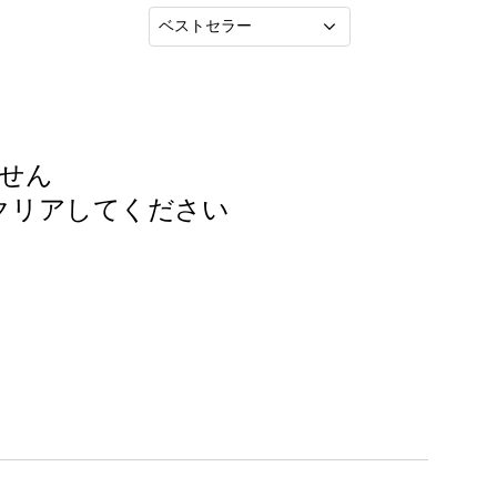
並
べ
替
え
:
せん
クリア
してください