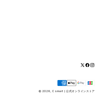
Twitter
Facebook
Instagram
お
支
払
© 2026,
C smart | 公式オンラインストア
い
方
法