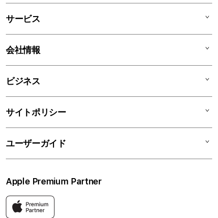
Mac
サービス
iPad
iPhone
AppleCare+
会社情報
Watch
C smart Warranty
AirPods
C smart Card
C smartとは
ビジネス
TV & Home
サポートメニュー
店舗一覧
アクセサリ
リユースデバイス
ニュース
法人のお客様
サイトポリシー
買取サービス
ブログ
修理
会社概要
特定商取引法に基づく表記
ユーザーガイド
ワークショップ
採用情報
プライバシーポリシー
ソーシャルメディアポリシー
はじめての方へ
Apple Premium Partner
利用規約
お問い合わせ
返品・交換
FAQ
Apple製品はもちろん、関連アクセサリーも豊富に取り揃えてい
ます。