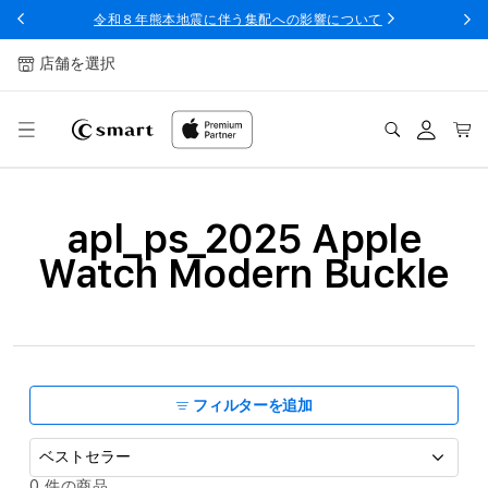
ンツへ
令和８年熊本地震に伴う集配への影響について
スキッ
プ
店舗を選択
ログ
カー
イン
ト
コ
apl_ps_2025 Apple
レ
Watch Modern Buckle
ク
シ
ョ
ン
フィルターを追加
:
並
0 件の商品