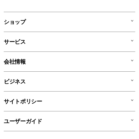
ショップ
Mac
サービス
iPad
iPhone
AppleCare+
会社情報
Watch
C smart Warranty
AirPods
C smart Card
C smartとは
ビジネス
TV & Home
サポートメニュー
店舗一覧
アクセサリ
リユースデバイス
ニュース
法人のお客様
サイトポリシー
買取サービス
ブログ
修理
会社概要
特定商取引法に基づく表記
ユーザーガイド
ワークショップ
採用情報
プライバシーポリシー
ソーシャルメディアポリシー
はじめての方へ