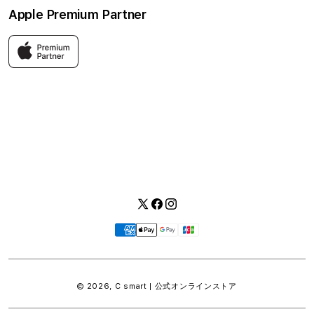
Apple Premium Partner
利用規約
お問い合わせ
返品・交換
FAQ
Apple製品はもちろん、関連アクセサリーも豊富に取り揃えてい
ます。
快適な環境のなか、ご購入前からご購入後まで充実したサービス
をご提供し、Apple製品の魅力を存分にご体験いただけます。
Twitter
Facebook
Instagram
お
支
払
い
© 2026,
C smart | 公式オンラインストア
方