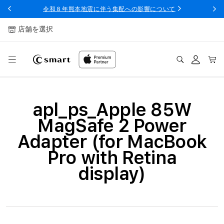
ンツへ
令和８年熊本地震に伴う集配への影響について
スキッ
プ
店舗を選択
ログ
カー
イン
ト
コ
apl_ps_Apple 85W
レ
MagSafe 2 Power
ク
Adapter (for MacBook
シ
Pro with Retina
ョ
display)
ン
: