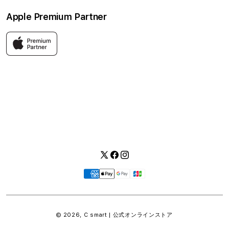
ソーシャルメディアポリシー
はじめての方へ
Apple Premium Partner
利用規約
お問い合わせ
返品・交換
FAQ
Apple製品はもちろん、関連アクセサリーも豊富に取り揃えてい
ます。
快適な環境のなか、ご購入前からご購入後まで充実したサービス
をご提供し、Apple製品の魅力を存分にご体験いただけます。
Twitter
Facebook
Instagram
お
支
払
い
© 2026,
C smart | 公式オンラインストア
方