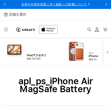
ンツへ
令和８年熊本地震に伴う集配への影響について
スキッ
プ
店舗を選択
ログ
カー
イン
ト
NEW
iPadアクセサリ
iPhoneアクセサ
価格 ¥26,800
価格 ¥2,780
コ
apl_ps_iPhone Air
レ
MagSafe Battery
ク
シ