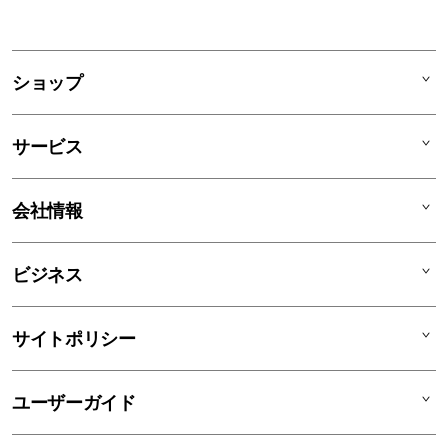
ショップ
Mac
サービス
iPad
iPhone
AppleCare+
会社情報
Watch
C smart Warranty
AirPods
C smart Card
C smartとは
ビジネス
TV & Home
サポートメニュー
店舗一覧
アクセサリ
リユースデバイス
ニュース
法人のお客様
サイトポリシー
買取サービス
ブログ
修理
会社概要
特定商取引法に基づく表記
ユーザーガイド
ワークショップ
採用情報
プライバシーポリシー