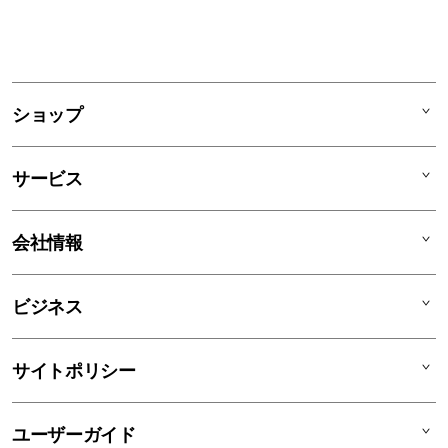
ショップ
Mac
サービス
iPad
iPhone
AppleCare+
会社情報
Watch
C smart Warranty
AirPods
C smart Card
C smartとは
ビジネス
TV & Home
サポートメニュー
店舗一覧
アクセサリ
リユースデバイス
ニュース
法人のお客様
サイトポリシー
買取サービス
ブログ
修理
会社概要
特定商取引法に基づく表記
ユーザーガイド