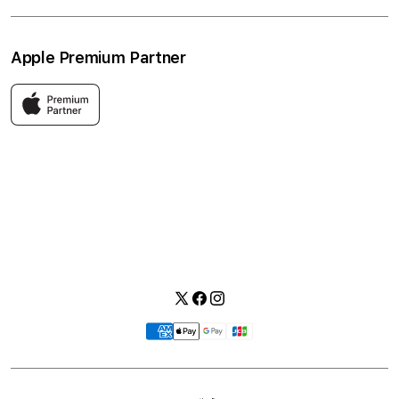
ワークショップ
採用情報
プライバシーポリシー
ソーシャルメディアポリシー
はじめての方へ
Apple Premium Partner
利用規約
お問い合わせ
返品・交換
FAQ
Apple製品はもちろん、関連アクセサリーも豊富に取り揃えてい
ます。
快適な環境のなか、ご購入前からご購入後まで充実したサービス
をご提供し、Apple製品の魅力を存分にご体験いただけます。
Twitter
Facebook
Instagram
お
支
払
い