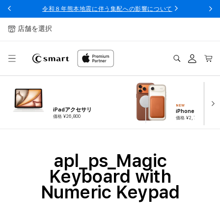
ンツへ
令和８年熊本地震に伴う集配への影響について
スキッ
プ
店舗を選択
ログ
カー
イン
ト
NEW
iPadアクセサリ
iPhoneアクセサ
価格 ¥26,800
価格 ¥2,780
コ
apl_ps_Magic
レ
Keyboard with
ク
Numeric Keypad
シ