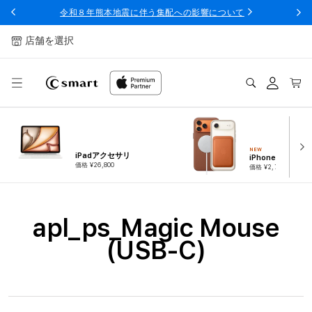
ンツへ
令和８年熊本地震に伴う集配への影響について
スキッ
プ
店舗を選択
ログ
カー
イン
ト
NEW
iPadアクセサリ
iPhoneアクセサ
価格 ¥26,800
価格 ¥2,780
コ
apl_ps_Magic Mouse
レ
(USB-C)
ク
シ