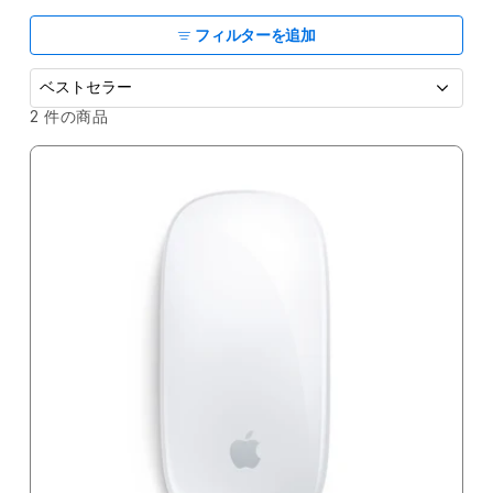
ョ
ン
フィルターを追加
:
並
2 件の商品
べ
替
え
: