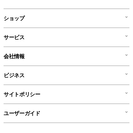
ショップ
Mac
サービス
iPad
iPhone
AppleCare+
会社情報
Watch
C smart Warranty
AirPods
C smart Card
C smartとは
ビジネス
TV & Home
サポートメニュー
店舗一覧
アクセサリ
リユースデバイス
ニュース
法人のお客様
サイトポリシー
買取サービス
ブログ
修理
会社概要
特定商取引法に基づく表記
ユーザーガイド
ワークショップ
採用情報
プライバシーポリシー
ソーシャルメディアポリシー
はじめての方へ