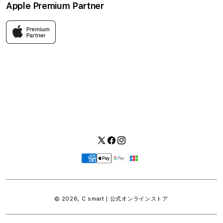
Apple Premium Partner
利用規約
お問い合わせ
返品・交換
FAQ
Apple製品はもちろん、関連アクセサリーも豊富に取り揃えてい
ます。
快適な環境のなか、ご購入前からご購入後まで充実したサービス
をご提供し、Apple製品の魅力を存分にご体験いただけます。
Twitter
Facebook
Instagram
お
支
払
い
© 2026,
C smart | 公式オンラインストア
方
法