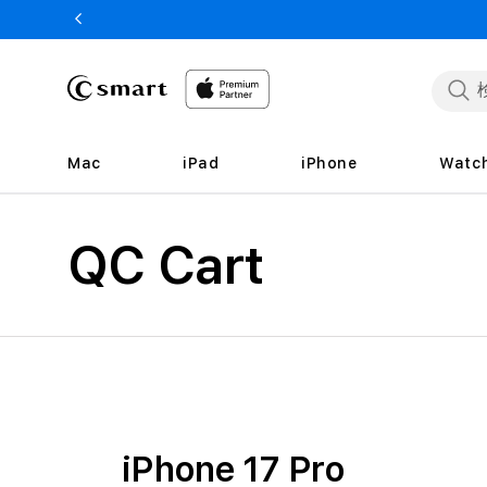
ンツへ
スキッ
プ
Mac
iPad
iPhone
Watc
コ
QC Cart
レ
ク
シ
ョ
ン
:
iPhone 17 Pro