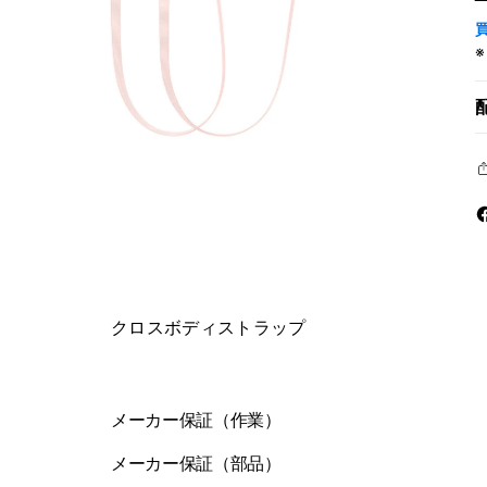
モ
ー
ダ
ル
で
メ
デ
ィ
クロスボディストラップ
ア
を
開
く
メーカー保証（作業）
メーカー保証（部品）