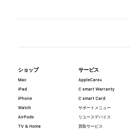
1
列
ア
コ
ー
ショップ
サービス
デ
Mac
AppleCare+
ィ
iPad
C smart Warranty
オ
iPhone
C smart Card
ン
Watch
サポートメニュー
AirPods
リユースデバイス
TV & Home
買取サービス