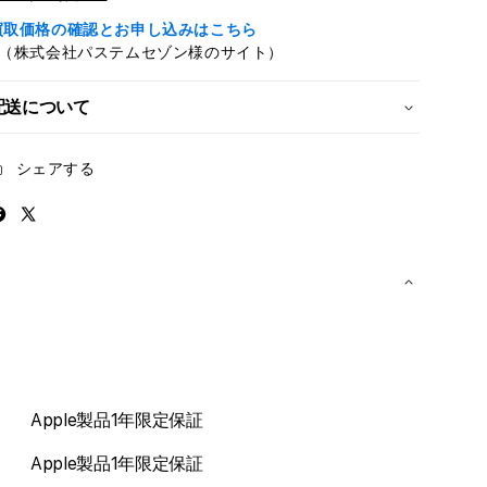
ラ
ラ
ッ
ッ
買取価格の確認とお申し込みはこちら
プ
プ
※（株式会社パステムセゾン様のサイト）
-
-
ブ
ブ
配送について
ラ
ラ
イ
イ
シェアする
ト
ト
グ
グ
ア
ア
バ
バ
の
の
数
数
量
量
を
を
減
増
ら
や
Apple製品1年限定保証
す
す
Apple製品1年限定保証