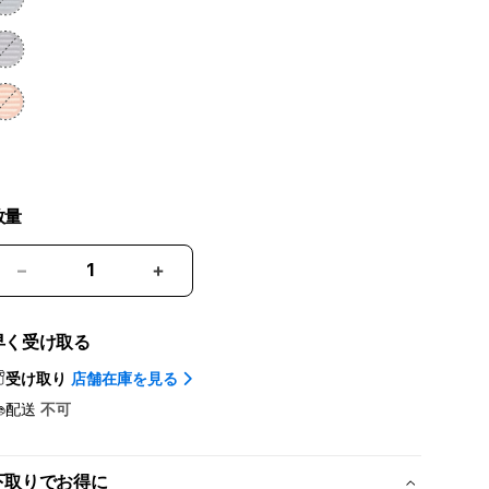
数量
ク
ク
ロ
ロ
ス
ス
早く受け取る
ボ
ボ
受け取り
店舗在庫を見る
デ
デ
配送
不可
ィ
ィ
ス
ス
ト
ト
下取りでお得に