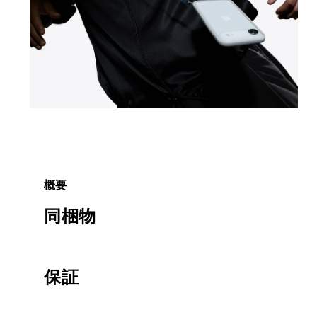
モ
ー
ダ
ル
で
メ
概要
デ
ィ
同梱物
ア
2
3
を
開
く
保証