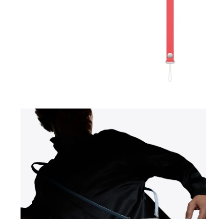
モ
ー
ダ
ル
で
メ
デ
ィ
ア
1
を
開
く