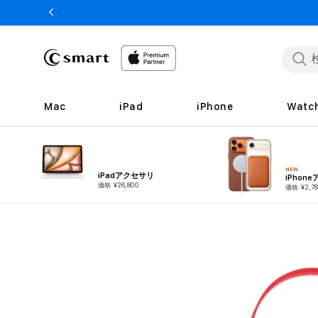
ンツへ
スキッ
プ
Mac
iPad
iPhone
Watc
NEW
iPadアクセサリ
iPhon
価格 ¥26,800
価格 ¥2,78
商品情
報へス
キップ