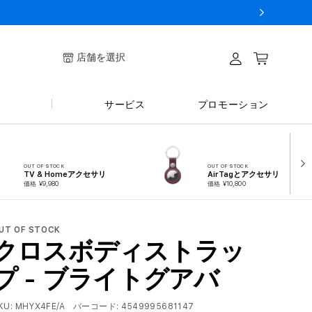
ログイ
店舗を選択
カート
ン
サービス
プロモーション
OUT OF STOCK
OUT OF STOCK
TV & Homeアクセサリ
AirTagとアクセサリ
価格 ¥9,980
価格 ¥10,800
UT OF STOCK
クロスボディストラッ
プ - ブライトグアバ
KU:
MHYX4FE/A
バーコード:
4549995681147