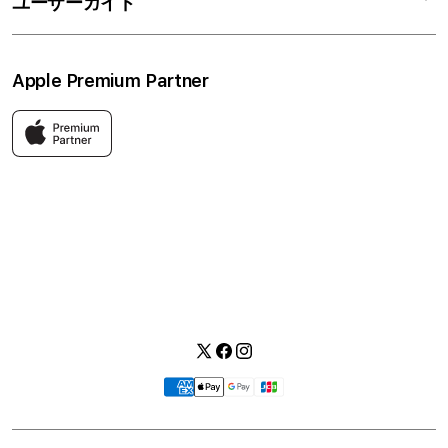
ユーザーガイド
ワークショップ
採用情報
プライバシーポリシー
ソーシャルメディアポリシー
はじめての方へ
Apple Premium Partner
利用規約
お問い合わせ
返品・交換
FAQ
Apple製品はもちろん、関連アクセサリーも豊富に取り揃えてい
ます。
快適な環境のなか、ご購入前からご購入後まで充実したサービス
をご提供し、Apple製品の魅力を存分にご体験いただけます。
Twitter
Facebook
Instagram
お
支
払