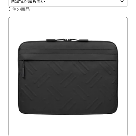
並
3 件の商品
べ
替
え
: