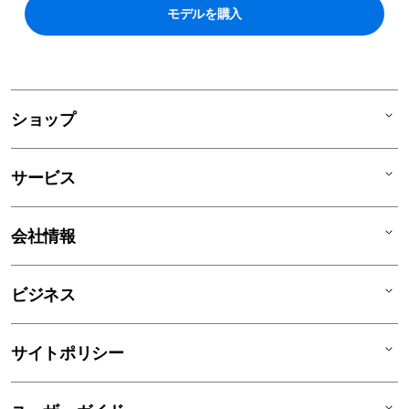
モデルを購入
ショップ
Mac
サービス
iPad
iPhone
AppleCare+
会社情報
Watch
C smart Warranty
AirPods
C smart Card
C smartとは
ビジネス
TV & Home
サポートメニュー
店舗一覧
アクセサリ
リユースデバイス
ニュース
法人のお客様
サイトポリシー
買取サービス
ブログ
修理
会社概要
特定商取引法に基づく表記