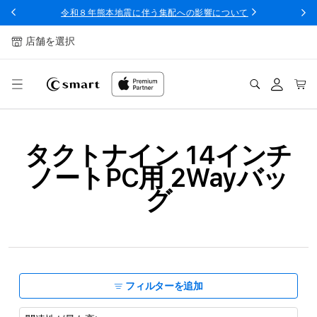
ンツへ
令和８年熊本地震に伴う集配への影響について
スキッ
プ
店舗を選択
ログ
カー
イン
ト
コ
タクトナイン 14インチ
レ
ノートPC用 2Wayバッ
ク
グ
シ
ョ
ン
:
フィルターを追加