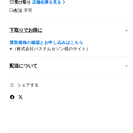
MacBook
Mac
受け取り
店舗在庫を見る
Air:
Air:
配送
不可
10
10
コ
コ
ア
ア
下取りでお得に
CPU
CPU
と
と
買取価格の確認とお申し込みはこちら
10
10
※（株式会社パステムセゾン様のサイト）
コ
コ
ア
ア
配送について
GPU
GPU
搭
搭
載
載
シェアする
Apple
Appl
M5
M5
チ
チ
ッ
ッ
プ,
プ,
1TB
1TB
SSD
SSD