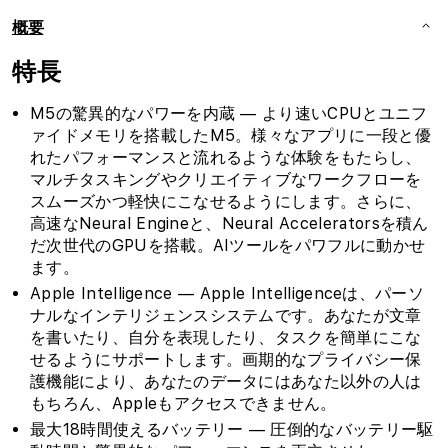
-
-
概要
ス
ス
カ
カ
特長
イ
イ
ブ
ブ
M5の驚異的なパワーを内蔵 — より速いCPUとユニフ
ル
ル
ァイドメモリを搭載したM5。様々なアプリに一段と優
ー
ー
れたパフォーマンスと流れるような体験をもたらし、
の
の
マルチタスキングやクリエイティブなワークフローを
数
数
スムーズかつ軽快にこなせるようにします。さらに、
量
量
高速なNeural Engineと、Neural Acceleratorsを積ん
だ次世代のGPUを搭載。AIツールをパワフルに動かせ
を
を
ます。
減
増
Apple Intelligence — Apple Intelligenceは、パーソ
ら
や
ナルなインテリジェンスシステムです。あなたが文章
す
す
を書いたり、自分を表現したり、タスクを簡単にこな
せるようにサポートします。画期的なプライバシー保
護機能により、あなたのデータにはあなた以外の人は
もちろん、Appleもアクセスできません。
最大18時間使えるバッテリー — 圧倒的なバッテリー駆