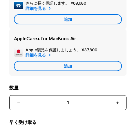
さらに長く保証します。
¥69,680
セ
詳細を見る
カ
追加
ン
ダ
リ
AppleCare+ for MacBook Air
ー
Apple製品を保護しましょう。
¥37,800
追
保
詳細を見る
加
証
追加
Apple
を
Care
追
加
数量
15
15
イ
イ
ン
ン
早く受け取る
チ
チ