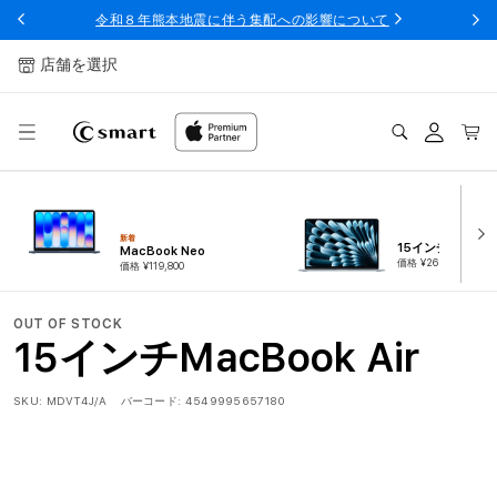
ンツへ
令和８年熊本地震に伴う集配への影響について
スキッ
プ
店舗を選択
ログ
カー
イン
ト
新着
15インチMacBook
MacBook Neo
価格 ¥264,800
価格 ¥119,800
OUT OF STOCK
15インチMacBook Air
SKU:
MDVT4J/A
バーコード:
4549995657180