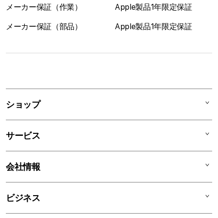
メーカー保証（作業）
Apple製品1年限定保証
メーカー保証（部品）
Apple製品1年限定保証
1
列
ア
ショップ
コ
ー
Mac
デ
サービス
iPad
ィ
オ
iPhone
AppleCare+
会社情報
ン
Watch
C smart Warranty
AirPods
C smart Card
C smartとは
ビジネス
TV & Home
サポートメニュー
店舗一覧