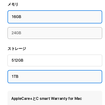
メモリ
16GB
24GB
ストレージ
512GB
1TB
AppleCare+とC smart Warranty for Mac