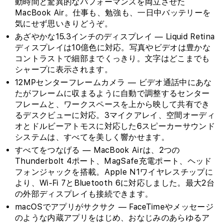
動時間と驚異的なパフォーマンスを両立させた
MacBook Air。仕事も、勉強も、一日中バッテリーを
気にせず思いきりどうぞ。
あざやかな15.3インチのディスプレイ — Liquid Retina
ディスプレイは10億色に対応。写真やビデオは豊かな
コントラストで細部までくっきり。文字はどこまでも
シャープに表示されます。
12MPセンターフレームカメラ — ビデオ通話中にあな
たがフレームに収まるように自動で調整するセンター
フレームと、ワークスペースを上から映して共有でき
るデスクビューに対応。3マイクアレイ、空間オーディ
オとドルビーアトモスに対応した6スピーカーサウンド
システムは、すべてを美しく響かせます。
すべてをつなげる — MacBook Airは、2つの
Thunderbolt 4ポート、MagSafe充電ポート、ヘッド
フォンジャックを搭載。Apple N1ワイヤレスチップに
より、Wi-Fi 7とBluetooth 6に対応しました。最大2台
の外部ディスプレイも接続できます。
macOSでアプリがサクサク — FaceTimeやメッセージ
のような内蔵アプリをはじめ、おなじみのあらゆるア