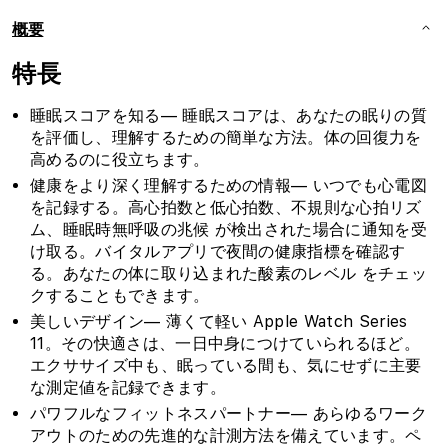
ー
ー
概要
ス
ス
と
と
特長
ブ
ブ
ラ
ラ
睡眠スコアを知る— 睡眠スコアは、あなたの眠りの質
ッ
ッ
を評価し、理解するための簡単な方法。体の回復力を
ク
ク
高めるのに役立ちます。
ス
ス
健康をより深く理解するための情報— いつでも心電図
ポ
ポ
を記録する。高心拍数と低心拍数、不規則な心拍リズ
ー
ー
ム、睡眠時無呼吸の兆候 が検出された場合に通知を受
ツ
ツ
け取る。バイタルアプリで夜間の健康指標を確認す
バ
バ
る。あなたの体に取り込まれた酸素のレベル をチェッ
クすることもできます。
ン
ン
ド
ド
美しいデザイン— 薄くて軽い Apple Watch Series
11。その快適さは、一日中身につけていられるほど。
-
-
M/L
M/L
エクササイズ中も、眠っている間も、気にせずに主要
の
の
な測定値を記録できます。
数
数
パワフルなフィットネスパートナー— あらゆるワーク
量
量
アウトのための先進的な計測方法を備えています。ペ