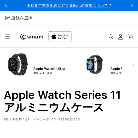
ンツへ
令和８年熊本地震に伴う集配への影響について
スキッ
プ
店舗を選択
ログ
カー
イン
ト
Apple Watch Ultra
Apple Watch Ser
価格 ¥142,800
価格 ¥71,800
Apple Watch Series 11
アルミニウムケース
SKU:
MEUX4J/A
バーコード:
4549995622966