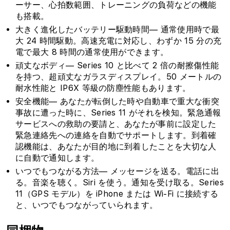
ーサー、心拍数範囲、トレーニングの負荷などの機能
を
を
も搭載。
減
増
大きく進化したバッテリー駆動時間— 通常使用時で最
ら
や
大 24 時間駆動。高速充電に対応し、わずか 15 分の充
す
す
電で最大 8 時間の通常使用ができます。
頑丈なボディ— Series 10 と比べて 2 倍の耐擦傷性能
を持つ、超頑丈なガラスディスプレイ。50 メートルの
耐水性能と IP6X 等級の防塵性能もあります。
安全機能— あなたが転倒した時や自動車で重大な衝突
事故に遭った時に、Series 11 がそれを検知。緊急通報
サービスへの救助の要請と、あなたが事前に設定した
緊急連絡先への連絡を自動でサポートします。到着確
認機能は、あなたが目的地に到着したことを大切な人
に自動で通知します。
いつでもつながる方法— メッセージを送る。電話に出
る。音楽を聴く。Siri を使う。通知を受け取る。Series
11（GPS モデル）を iPhone または Wi-Fi に接続する
と、いつでもつながっていられます。