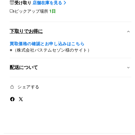
モ
モ
受け取り
店舗在庫を見る
デ
デ
ピックアップ場所
1日
ル）-
ル）-
46mm
46m
ジ
ジ
下取りでお得に
ェ
ェ
ッ
ッ
買取価格の確認とお申し込みはこちら
※（株式会社パステムセゾン様のサイト）
ト
ト
ブ
ブ
ラ
ラ
配送について
ッ
ッ
ク
ク
シェアする
ア
ア
ル
ル
ミ
ミ
ニ
ニ
ウ
ウ
ム
ム
ケ
ケ