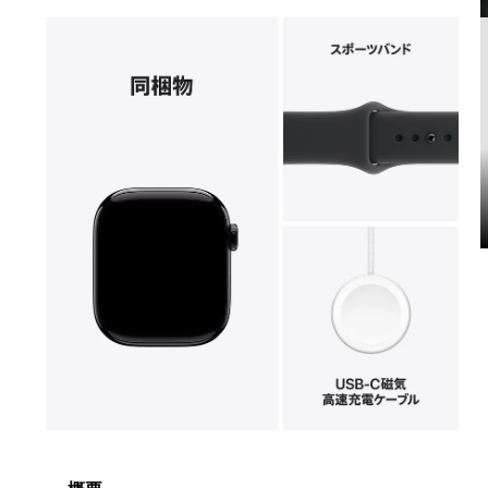
モ
ー
ダ
ル
で
メ
デ
ィ
ア
6
7
を
開
く
モ
ー
ダ