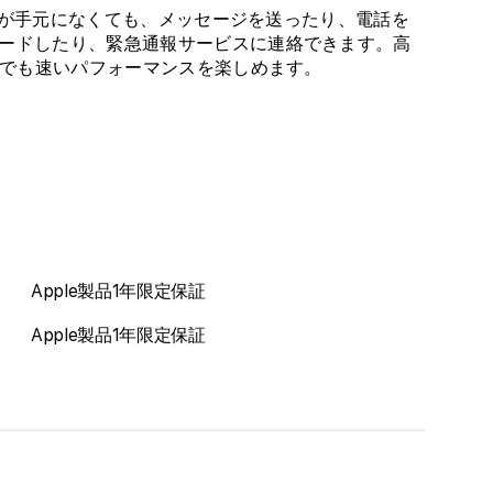
M/L
M/L
e が手元になくても、メッセージを送ったり、電話を
の
の
ードしたり、緊急通報サービスに連絡できます。高
数
数
先でも速いパフォーマンスを楽しめます。
量
量
を
を
減
増
ら
や
す
す
Apple製品1年限定保証
Apple製品1年限定保証