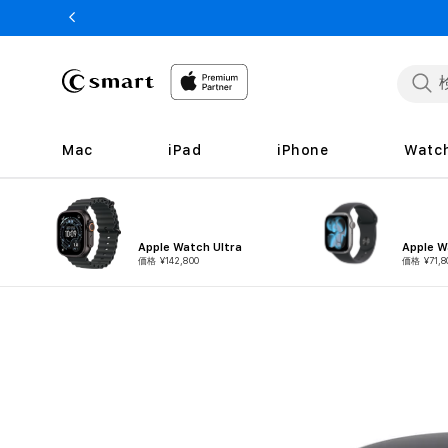
ンツへ
スキッ
プ
Mac
iPad
iPhone
Watc
Apple Watch Ultra
Apple W
価格 ¥142,800
価格 ¥71,8
商品情
報へス
キップ