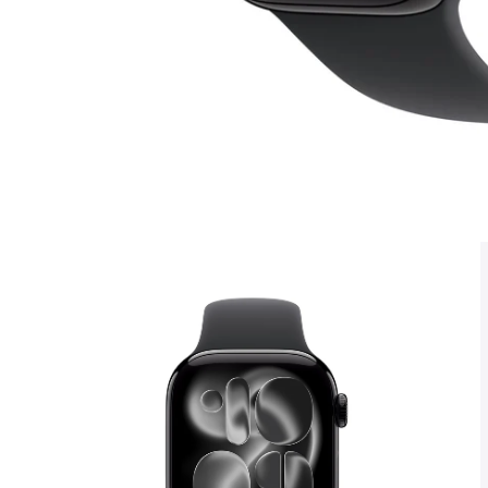
モ
ー
ダ
ル
で
メ
デ
ィ
ア
1
を
開
く