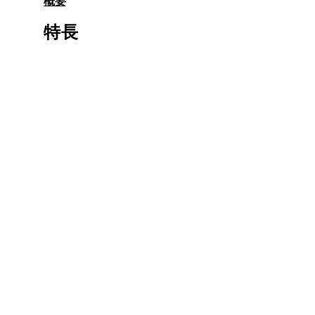
概要
ル
で
特長
メ
デ
ィ
ア
8
を
開
く