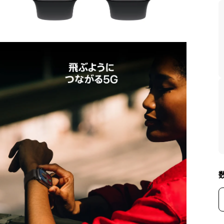
モ
ー
ダ
ル
で
メ
デ
ィ
ア
を
開
く