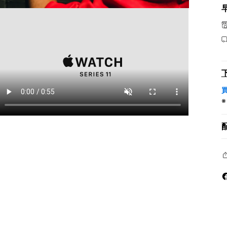
モ
ー
ダ
ル
で
メ
デ
ィ
ア
を
開
く