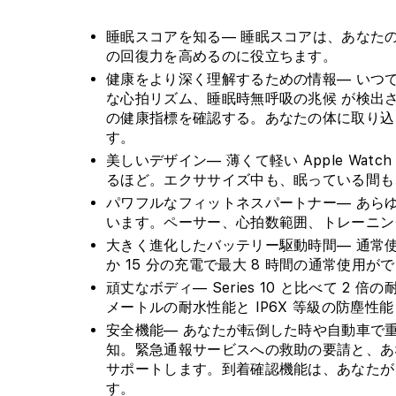
睡眠スコアを知る— 睡眠スコアは、あなた
の回復力を高めるのに役立ちます。
健康をより深く理解するための情報— いつ
な心拍リズム、睡眠時無呼吸の兆候 が検出
の健康指標を確認する。あなたの体に取り込
す。
美しいデザイン— 薄くて軽い Apple Watc
るほど。エクササイズ中も、眠っている間も
パワフルなフィットネスパートナー— あら
います。ペーサー、心拍数範囲、トレーニン
大きく進化したバッテリー駆動時間— 通常使
か 15 分の充電で最大 8 時間の通常使用が
頑丈なボディ— Series 10 と比べて 2
メートルの耐水性能と IP6X 等級の防塵性
安全機能— あなたが転倒した時や自動車で重大
知。緊急通報サービスへの救助の要請と、あ
サポートします。到着確認機能は、あなたが
す。