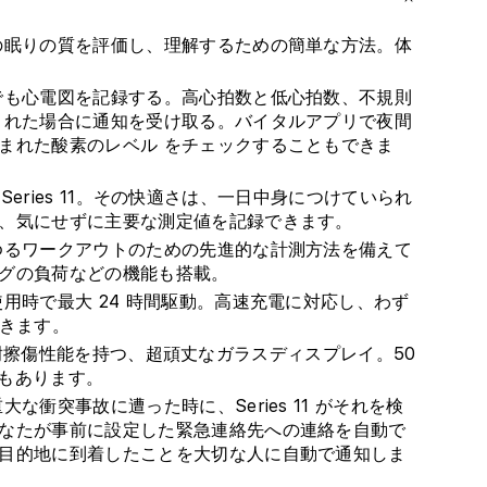
ウ
ウ
の眠りの質を評価し、理解するための簡単な方法。体
ム
ム
ケ
ケ
でも心電図を記録する。高心拍数と低心拍数、不規則
ー
ー
された場合に通知を受け取る。バイタルアプリで夜間
ス
ス
まれた酸素のレベル をチェックすることもできま
と
と
ブ
ブ
h Series 11。その快適さは、一日中身につけていられ
ラ
ラ
、気にせずに主要な測定値を記録できます。
ッ
ッ
ゆるワークアウトのための先進的な計測方法を備えて
ク
ク
グの負荷などの機能も搭載。
ス
ス
用時で最大 24 時間駆動。高速充電に対応し、わず
ポ
ポ
できます。
ー
ー
 倍の耐擦傷性能を持つ、超頑丈なガラスディスプレイ。50
ツ
ツ
能もあります。
バ
バ
な衝突事故に遭った時に、Series 11 がそれを検
ン
ン
なたが事前に設定した緊急連絡先への連絡を自動で
ド
ド
目的地に到着したことを大切な人に自動で通知しま
-
-