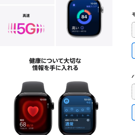
モ
ー
ダ
ル
で
メ
デ
ィ
ア
を
開
く