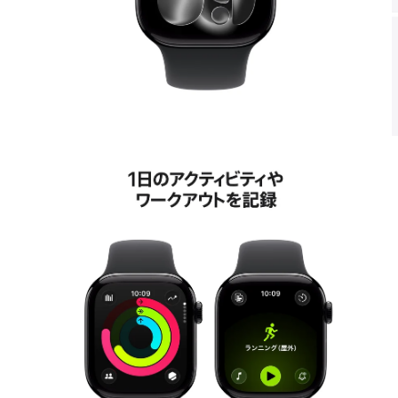
モ
ー
ダ
ル
で
メ
デ
ィ
ア
2
3
を
開
く