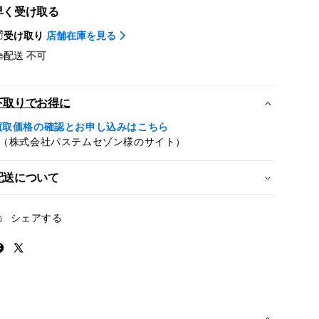
Series
Series
早く受け取る
11（GPS
11（GPS
+
+
受け取り
店舗在庫を見る
Cellular
Cellular
配送
不可
モ
モ
デ
デ
ル）-
ル）-
下取りでお得に
42mm
42mm
買取価格の確認とお申し込みはこちら
ジ
ジ
※（株式会社パステムセゾン様のサイト）
ェ
ェ
ッ
ッ
配送について
ト
ト
ブ
ブ
ラ
ラ
シェアする
ッ
ッ
ク
ク
ア
ア
ル
ル
ミ
ミ
ニ
ニ