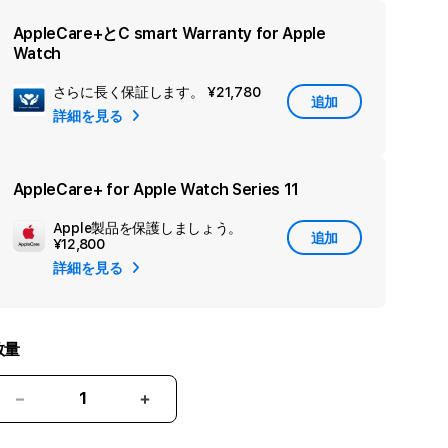
AppleCare+とC smart Warranty for Apple
Watch
さらに長く保証します。
¥21,780
セ
追加
詳細を見る
カ
ン
ダ
AppleCare+ for Apple Watch Series 11
リ
Apple製品を保護しましょう。
追
ー
追加
¥12,800
加
保
詳細を見る
Apple
証
Care
を
追
数量
加
Apple
Apple
Watch
Watch