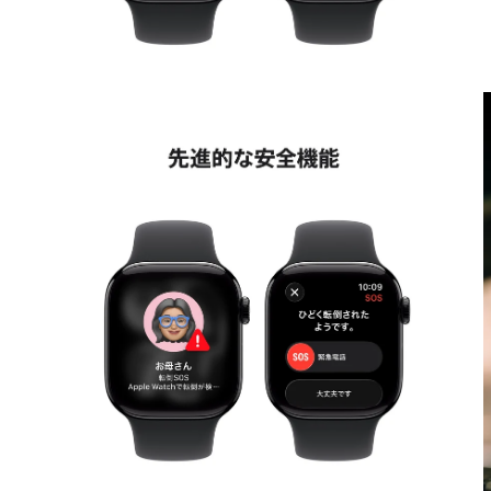
モ
ー
ダ
ル
で
メ
デ
ィ
ア
4
5
を
開
く