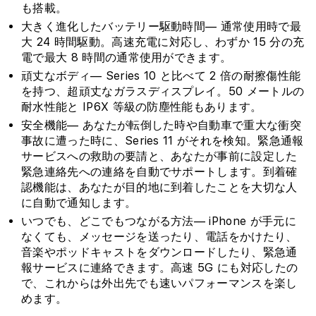
も搭載。
す
す
大きく進化したバッテリー駆動時間— 通常使用時で最
大 24 時間駆動。高速充電に対応し、わずか 15 分の充
電で最大 8 時間の通常使用ができます。
頑丈なボディ— Series 10 と比べて 2 倍の耐擦傷性能
を持つ、超頑丈なガラスディスプレイ。50 メートルの
耐水性能と IP6X 等級の防塵性能もあります。
安全機能— あなたが転倒した時や自動車で重大な衝突
事故に遭った時に、Series 11 がそれを検知。緊急通報
サービスへの救助の要請と、あなたが事前に設定した
緊急連絡先への連絡を自動でサポートします。到着確
認機能は、あなたが目的地に到着したことを大切な人
に自動で通知します。
いつでも、どこでもつながる方法— iPhone が手元に
なくても、メッセージを送ったり、電話をかけたり、
音楽やポッドキャストをダウンロードしたり、緊急通
報サービスに連絡できます。高速 5G にも対応したの
で、これからは外出先でも速いパフォーマンスを楽し
めます。