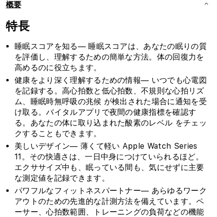
ナ
ナ
概要
チ
チ
特長
ュ
ュ
ラ
ラ
睡眠スコアを知る— 睡眠スコアは、あなたの眠りの質
ル
ル
を評価し、理解するための簡単な方法。体の回復力を
ミ
ミ
高めるのに役立ちます。
ラ
ラ
健康をより深く理解するための情報— いつでも心電図
ネ
ネ
を記録する。高心拍数と低心拍数、不規則な心拍リズ
ー
ー
ム、睡眠時無呼吸の兆候 が検出された場合に通知を受
ゼ
ゼ
け取る。バイタルアプリで夜間の健康指標を確認す
ル
ル
る。あなたの体に取り込まれた酸素のレベル をチェッ
ー
ー
クすることもできます。
プ
プ
美しいデザイン— 薄くて軽い Apple Watch Series
の
の
11。その快適さは、一日中身につけていられるほど。
数
数
エクササイズ中も、眠っている間も、気にせずに主要
量
量
な測定値を記録できます。
を
を
パワフルなフィットネスパートナー— あらゆるワーク
減
増
アウトのための先進的な計測方法を備えています。ペ
ーサー、心拍数範囲、トレーニングの負荷などの機能
ら
や