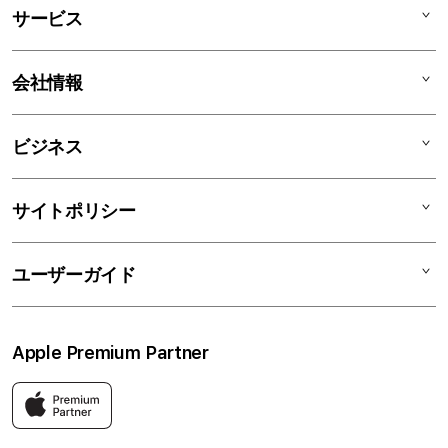
Mac
デ
サービス
iPad
ィ
オ
iPhone
AppleCare+
会社情報
ン
Watch
C smart Warranty
AirPods
C smart Card
C smartとは
ビジネス
TV & Home
サポートメニュー
店舗一覧
アクセサリ
リユースデバイス
ニュース
法人のお客様
サイトポリシー
買取サービス
ブログ
修理
会社概要
特定商取引法に基づく表記
ユーザーガイド
ワークショップ
採用情報
プライバシーポリシー
ソーシャルメディアポリシー
はじめての方へ
Apple Premium Partner
利用規約
お問い合わせ
返品・交換
FAQ
Apple製品はもちろん、関連アクセサリーも豊富に取り揃えてい
ます。
快適な環境のなか、ご購入前からご購入後まで充実したサービス