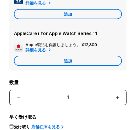
詳細を見る
カ
追加
ン
ダ
リ
AppleCare+ for Apple Watch Series 11
ー
Apple製品を保護しましょう。
¥12,800
追
保
詳細を見る
加
証
追加
Apple
を
Care
追
加
数量
Apple
Appl
Watch
Watc
Series
Serie
早く受け取る
11（GPS
11（
+
+
受け取り
店舗在庫を見る