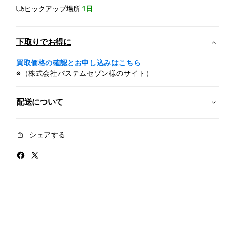
Cellular
Cellu
ピックアップ場所
1日
モ
モ
デ
デ
ル）-
ル）-
下取りでお得に
42mm
42m
ナ
ナ
買取価格の確認とお申し込みはこちら
チ
チ
※（株式会社パステムセゾン様のサイト）
ュ
ュ
ラ
ラ
配送について
ル
ル
チ
チ
タ
タ
シェアする
ニ
ニ
ウ
ウ
ム
ム
ケ
ケ
ー
ー
ス
ス
と
と