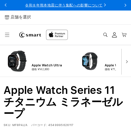
ンツへ
令和８年熊本地震に伴う集配への影響について
スキッ
プ
店舗を選択
ログ
カー
イン
ト
Apple Watch Ultra
Apple Watch Ser
価格 ¥142,800
価格 ¥71,800
Apple Watch Series 11
チタニウム ミラネーゼル
ープ
SKU:
MF8P4J/A
バーコード:
4549995626117