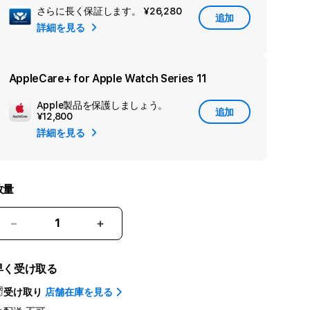
さらに長く保証します。
¥26,280
セ
追加
詳細を見る
カ
ン
ダ
AppleCare+ for Apple Watch Series 11
リ
Apple製品を保護しましょう。
追
ー
追加
¥12,800
加
保
詳細を見る
Apple
証
Care
を
追
数量
加
Apple
Apple
Watch
Watch
Series
Series
早く受け取る
11（GPS
11（GPS
+
+
受け取り
店舗在庫を見る
Cellular
Cellular