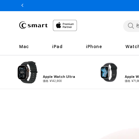
ンツへ
スキッ
プ
Mac
iPad
iPhone
Watc
Apple Watch Ultra
Apple W
価格 ¥142,800
価格 ¥71,8
商品情
報へス
キップ