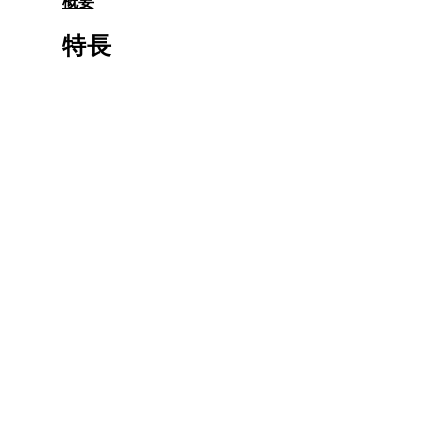
概要
ル
で
特長
メ
デ
ィ
ア
8
を
開
く