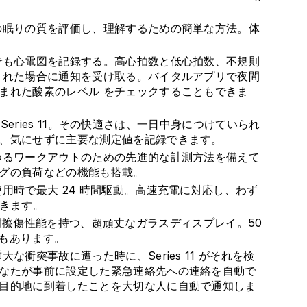
ト
ト
の眠りの質を評価し、理解するための簡単な方法。体
ブ
ブ
ラ
ラ
でも心電図を記録する。高心拍数と低心拍数、不規則
ッ
ッ
された場合に通知を受け取る。バイタルアプリで夜間
シ
シ
まれた酸素のレベル をチェックすることもできま
ュ
ュ
ス
ス
h Series 11。その快適さは、一日中身につけていられ
ポ
ポ
、気にせずに主要な測定値を記録できます。
ー
ー
ゆるワークアウトのための先進的な計測方法を備えて
ツ
ツ
グの負荷などの機能も搭載。
バ
バ
用時で最大 24 時間駆動。高速充電に対応し、わず
ン
ン
できます。
ド
ド
 倍の耐擦傷性能を持つ、超頑丈なガラスディスプレイ。50
-
-
能もあります。
M/L
M/L
の
の
な衝突事故に遭った時に、Series 11 がそれを検
なたが事前に設定した緊急連絡先への連絡を自動で
数
数
目的地に到着したことを大切な人に自動で通知しま
量
量
を
を