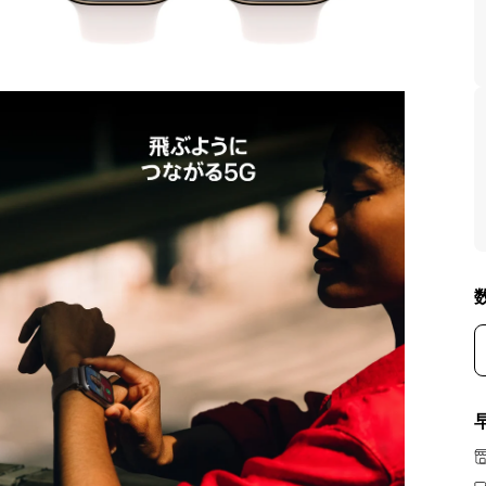
モ
ー
ダ
ル
で
メ
デ
ィ
ア
を
開
く