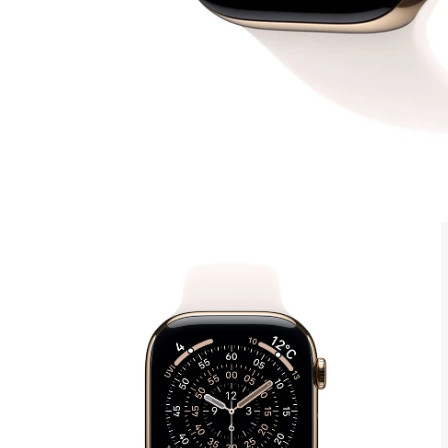
モ
ー
ダ
ル
で
メ
デ
ィ
ア
1
を
開
く