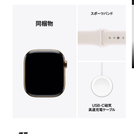
モ
ー
ダ
ル
で
メ
デ
ィ
ア
6
7
を
開
く
モ
ー
ダ