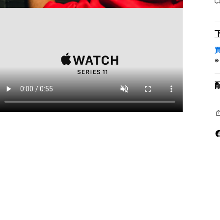
モ
ー
ダ
ル
で
メ
デ
ィ
ア
を
開
く