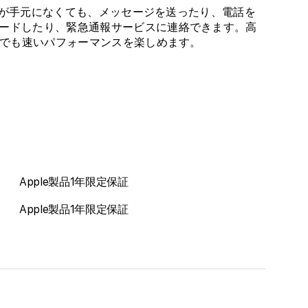
e が手元になくても、メッセージを送ったり、電話を
減
増
ードしたり、緊急通報サービスに連絡できます。高
ら
や
先でも速いパフォーマンスを楽しめます。
す
す
Apple製品1年限定保証
Apple製品1年限定保証