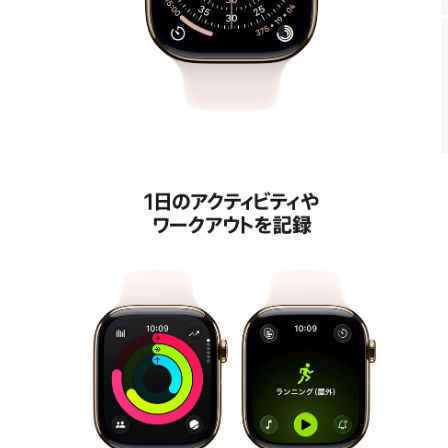
モ
ー
ダ
ル
で
メ
デ
ィ
ア
2
3
を
開
く