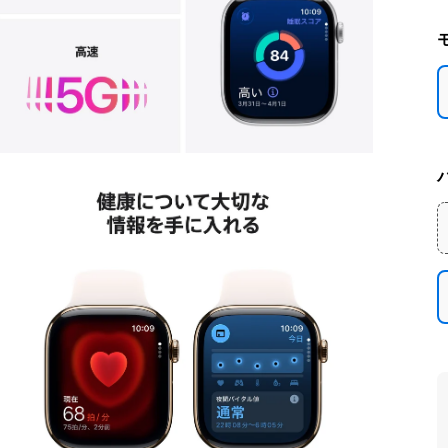
モ
ー
ダ
ル
で
メ
デ
ィ
ア
を
開
く