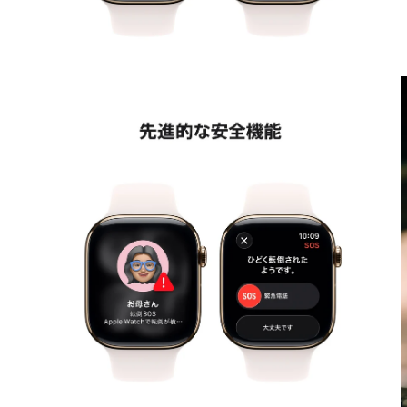
モ
ー
ダ
ル
で
メ
デ
ィ
ア
4
5
を
開
く