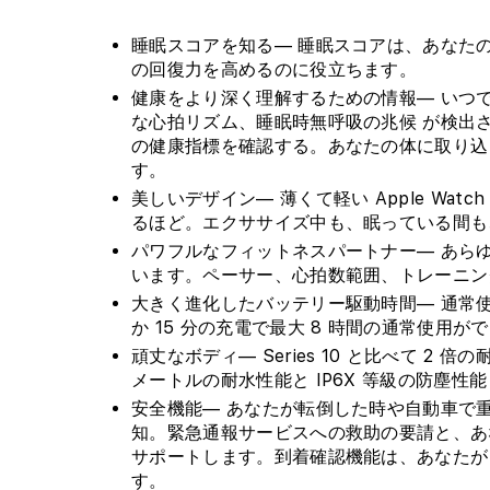
睡眠スコアを知る— 睡眠スコアは、あなた
の回復力を高めるのに役立ちます。
健康をより深く理解するための情報— いつ
な心拍リズム、睡眠時無呼吸の兆候 が検出
の健康指標を確認する。あなたの体に取り込
す。
美しいデザイン— 薄くて軽い Apple Watc
るほど。エクササイズ中も、眠っている間も
パワフルなフィットネスパートナー— あら
います。ペーサー、心拍数範囲、トレーニン
大きく進化したバッテリー駆動時間— 通常使
か 15 分の充電で最大 8 時間の通常使用が
頑丈なボディ— Series 10 と比べて 2
メートルの耐水性能と IP6X 等級の防塵性
安全機能— あなたが転倒した時や自動車で重大
知。緊急通報サービスへの救助の要請と、あ
サポートします。到着確認機能は、あなたが
す。