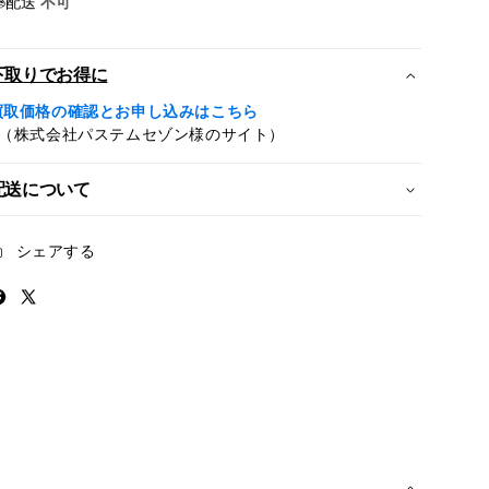
配送
不可
モ
モ
デ
デ
ル）-
ル）-
下取りでお得に
46mm
46mm
買取価格の確認とお申し込みはこちら
ゴ
ゴ
※（株式会社パステムセゾン様のサイト）
ー
ー
ル
ル
配送について
ド
ド
チ
チ
タ
タ
シェアする
ニ
ニ
ウ
ウ
ム
ム
ケ
ケ
ー
ー
ス
ス
と
と
ラ
ラ
イ
イ