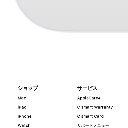
モ
ー
ダ
ル
1
で
列
メ
デ
ア
ィ
ア
コ
1
を
ー
ショップ
サービス
開
デ
く
Mac
AppleCare+
ィ
iPad
C smart Warranty
オ
iPhone
C smart Card
ン
Watch
サポートメニュー