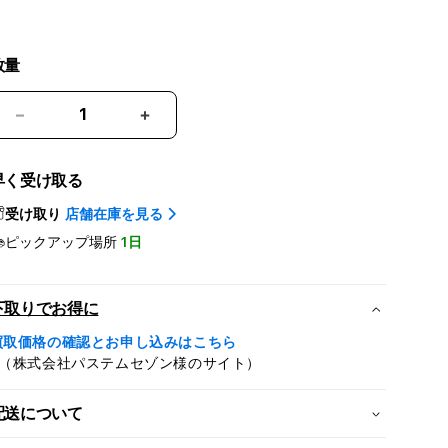
数量
AppleCare+
AppleCare+
for
for
13
13
早く受け取る
イ
イ
ン
ン
受け取り
店舗在庫を見る
チ
チ
ピックアップ場所
1日
MacBook
MacBook
Neo(A18
Neo(A18
Pro)
Pro)
下取りでお得に
の
の
買取価格の確認とお申し込みはこちら
数
数
※（株式会社パステムセゾン様のサイト）
量
量
を
を
配送について
減
増
ら
や