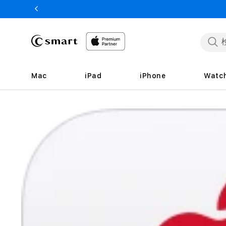
ンツへ
スキッ
プ
Mac
iPad
iPhone
Watc
商品情
報へス
キップ