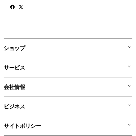
1
列
ア
ショップ
コ
ー
Mac
デ
サービス
iPad
ィ
オ
iPhone
AppleCare+
会社情報
ン
Watch
C smart Warranty
AirPods
C smart Card
C smartとは
ビジネス
TV & Home
サポートメニュー
店舗一覧
アクセサリ
リユースデバイス
ニュース
法人のお客様
サイトポリシー
買取サービス
ブログ