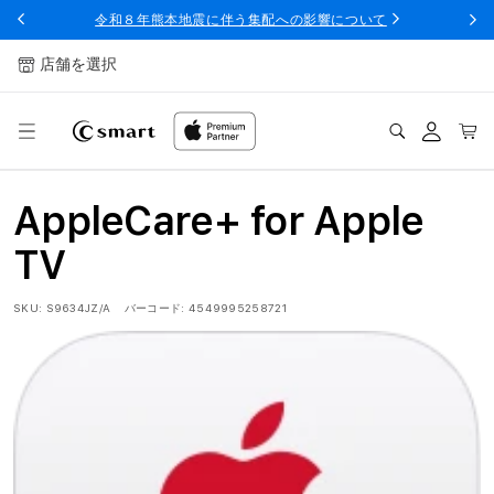
ンツへ
令和８年熊本地震に伴う集配への影響について
スキッ
プ
店舗を選択
ログ
カー
イン
ト
AppleCare+ for Apple
TV
SKU:
S9634JZ/A
バーコード:
4549995258721