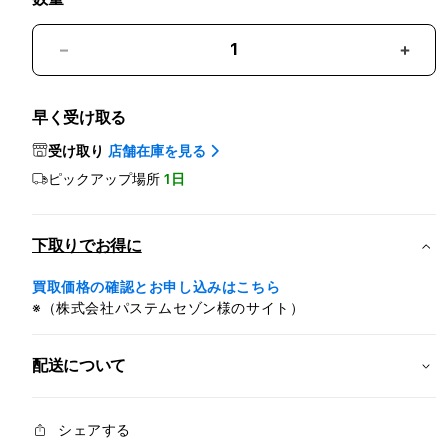
AppleCare+
Appl
for
for
Apple
Appl
早く受け取る
TV
TV
の
の
受け取り
店舗在庫を見る
数
数
ピックアップ場所
1日
量
量
を
を
減
増
下取りでお得に
ら
や
す
す
買取価格の確認とお申し込みはこちら
※（株式会社パステムセゾン様のサイト）
配送について
シェアする