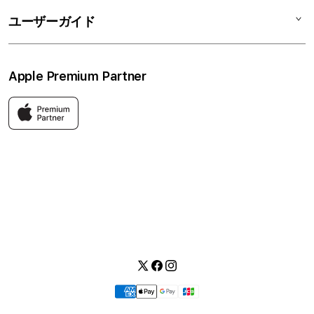
修理
会社概要
特定商取引法に基づく表記
ユーザーガイド
ワークショップ
採用情報
プライバシーポリシー
ソーシャルメディアポリシー
はじめての方へ
Apple Premium Partner
利用規約
お問い合わせ
返品・交換
FAQ
Apple製品はもちろん、関連アクセサリーも豊富に取り揃えてい
ます。
快適な環境のなか、ご購入前からご購入後まで充実したサービス
をご提供し、Apple製品の魅力を存分にご体験いただけます。
Twitter
Facebook
Instagram
お
支