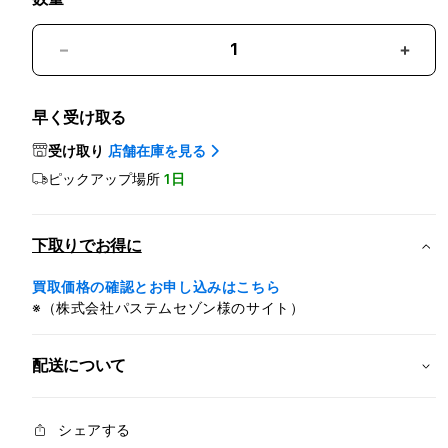
EarPods
EarP
with
with
3.5
3.5
早く受け取る
mm
mm
Headphone
Head
受け取り
店舗在庫を見る
Plug
Plug
ピックアップ場所
1日
の
の
数
数
量
量
下取りでお得に
を
を
減
増
買取価格の確認とお申し込みはこちら
ら
や
※（株式会社パステムセゾン様のサイト）
す
す
配送について
シェアする