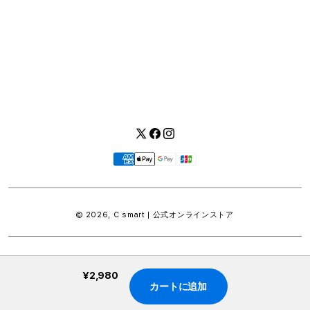
快適な環境のなか、ご購入前からご購入後まで充実したサービス
をご提供し、Apple製品の魅力を存分にご体験いただけます。
Twitter
Facebook
Instagram
お
支
払
い
© 2026,
C smart | 公式オンラインストア
方
法
¥2,980
カートに追加