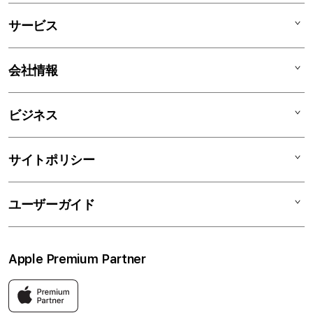
ー
Mac
デ
サービス
iPad
ィ
オ
iPhone
AppleCare+
会社情報
ン
Watch
C smart Warranty
AirPods
C smart Card
C smartとは
ビジネス
TV & Home
サポートメニュー
店舗一覧
アクセサリ
リユースデバイス
ニュース
法人のお客様
サイトポリシー
買取サービス
ブログ
修理
会社概要
特定商取引法に基づく表記
ユーザーガイド
ワークショップ
採用情報
プライバシーポリシー
ソーシャルメディアポリシー
はじめての方へ
Apple Premium Partner
利用規約
お問い合わせ
返品・交換
FAQ
Apple製品はもちろん、関連アクセサリーも豊富に取り揃えてい
ます。