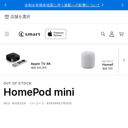
ンツへ
令和８年熊本地震に伴う集配への影響について
スキッ
プ
店舗を選択
ログ
カー
イン
ト
OUT OF STOCK
Apple TV 4K
HomePod
価格 ¥44,800
価格 ¥59,800
OUT OF STOCK
HomePod mini
SKU:
MJ2E3J/A
バーコード:
4549995219920