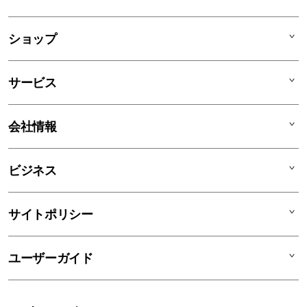
列
ア
ショップ
コ
ー
Mac
デ
サービス
iPad
ィ
オ
iPhone
AppleCare+
会社情報
ン
Watch
C smart Warranty
AirPods
C smart Card
C smartとは
ビジネス
TV & Home
サポートメニュー
店舗一覧
アクセサリ
リユースデバイス
ニュース
法人のお客様
サイトポリシー
買取サービス
ブログ
修理
会社概要
特定商取引法に基づく表記
ユーザーガイド
ワークショップ
採用情報
プライバシーポリシー
ソーシャルメディアポリシー
はじめての方へ