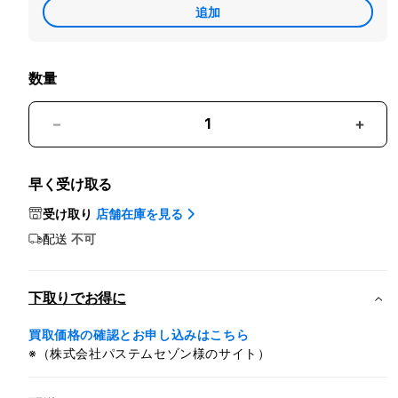
追加
Apple
Care
数量
HomePod
Hom
mini
mini
-
-
早く受け取る
イ
イ
エ
エ
受け取り
店舗在庫を見る
ロ
ロ
配送
不可
ー
ー
の
の
数
数
下取りでお得に
量
量
買取価格の確認とお申し込みはこちら
を
を
※（株式会社パステムセゾン様のサイト）
減
増
ら
や