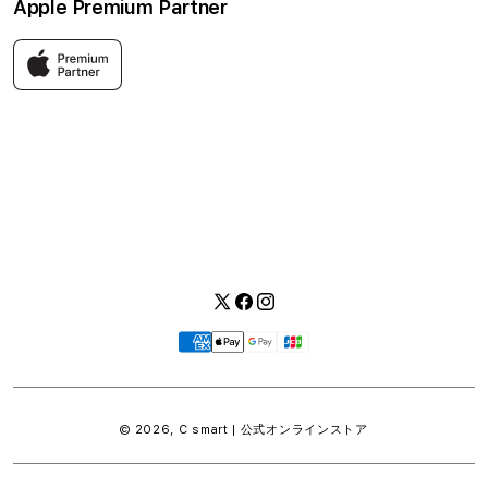
Apple Premium Partner
利用規約
お問い合わせ
返品・交換
FAQ
Apple製品はもちろん、関連アクセサリーも豊富に取り揃えてい
ます。
快適な環境のなか、ご購入前からご購入後まで充実したサービス
をご提供し、Apple製品の魅力を存分にご体験いただけます。
Twitter
Facebook
Instagram
お
支
払
い
© 2026,
C smart | 公式オンラインストア
方
法