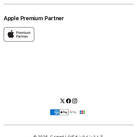
ワークショップ
採用情報
プライバシーポリシー
ソーシャルメディアポリシー
はじめての方へ
Apple Premium Partner
利用規約
お問い合わせ
返品・交換
FAQ
Apple製品はもちろん、関連アクセサリーも豊富に取り揃えてい
ます。
快適な環境のなか、ご購入前からご購入後まで充実したサービス
をご提供し、Apple製品の魅力を存分にご体験いただけます。
Twitter
Facebook
Instagram
お
支
払
い
© 2026,
C smart | 公式オンラインストア