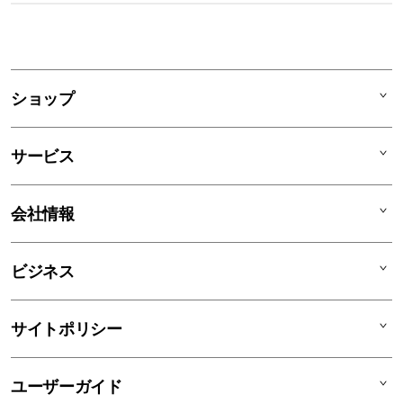
1
列
ア
ショップ
コ
ー
Mac
デ
サービス
iPad
ィ
オ
iPhone
AppleCare+
会社情報
ン
Watch
C smart Warranty
AirPods
C smart Card
C smartとは
ビジネス
TV & Home
サポートメニュー
店舗一覧
アクセサリ
リユースデバイス
ニュース
法人のお客様
サイトポリシー
買取サービス
ブログ
修理
会社概要
特定商取引法に基づく表記
ユーザーガイド