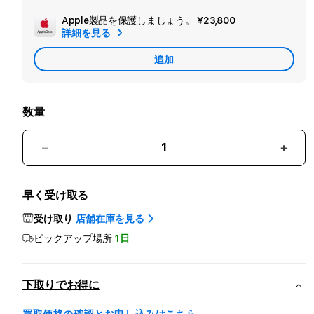
ー
Apple製品を保護しましょう。
¥23,800
追
保
詳細を見る
加
証
追加
Apple
を
Care
追
加
数量
iPhone
iPho
17
17
256GB
256
早く受け取る
セ
セ
ー
ー
受け取り
店舗在庫を見る
ジ
ジ
ピックアップ場所
1日
の
の
数
数
量
量
下取りでお得に
を
を