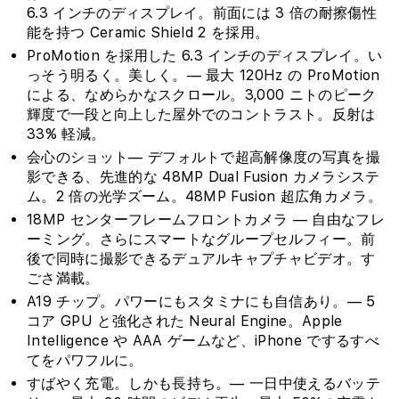
6.3 インチのディスプレイ。前面には 3 倍の耐擦傷性
能を持つ Ceramic Shield 2 を採用。
ProMotion を採用した 6.3 インチのディスプレイ。い
っそう明るく。美しく。— 最大 120Hz の ProMotion
による、なめらかなスクロール。3,000 ニトのピーク
輝度で一段と向上した屋外でのコントラスト。反射は
33% 軽減。
会心のショット— デフォルトで超高解像度の写真を撮
影できる、先進的な 48MP Dual Fusion カメラシステ
ム。2 倍の光学ズーム。48MP Fusion 超広角カメラ。
18MP センターフレームフロントカメラ — 自由なフレ
ーミング。さらにスマートなグループセルフィー。前
後で同時に撮影できるデュアルキャプチャビデオ。す
ごさ満載。
A19 チップ。パワーにもスタミナにも自信あり。— 5
コア GPU と強化された Neural Engine。Apple
Intelligence や AAA ゲームなど、iPhone でするすべ
てをパワフルに。
すばやく充電。しかも長持ち。— 一日中使えるバッテ