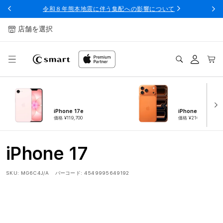
ンツへ
令和８年熊本地震に伴う集配への影響について
スキッ
プ
店舗を選択
ログ
カー
イン
ト
iPhone 17e
iPhone 17 Pro
価格 ¥119,700
価格 ¥216,300
iPhone 17
SKU:
MG6C4J/A
バーコード:
4549995649192