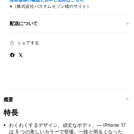
買取価格の確認とお申し込みはこちら
減
増
※（株式会社パステムセゾン様のサイト）
ら
や
す
す
配送について
シェアする
概要
特長
わくわくするデザイン。頑丈なボディ。— iPhone 17
は 5 つの美しいカラーで登場。一段と明るくなった