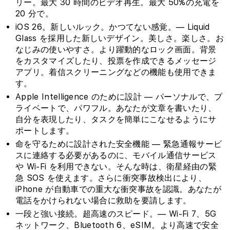
リー。最大 30 時間のビデオ再生。最大 50%の充電を
20 分で。
iOS 26。新しいルック。かつてない感覚。— Liquid
Glass を採用した新しいデザイン。美しさ。楽しさ。お
なじみの使いやすさ。より躍動的なロック画面。背景
をカスタマイズしたり、投票を作成できるメッセージ
アプリ。着信スクリーニングなどの機能も使用できま
す。
Apple Intelligence のために設計 — パーソナルで、プ
ライベートで、パワフル。あなたが文章を書いたり、
自分を表現したり、タスクを簡単にこなせるようにサ
ポートします。
命を守るために設計された安全機能 — 緊急通報サービ
スに連絡する必要があるのに、モバイル通信サービス
や Wi-Fi を利用できない。そんな時は、衛星経由の緊
急 SOS を使えます。さらに衝突事故検出により、
iPhone が自動車での重大な衝突事故を認識。あなたが
電話をかけられない場合に救助を要請します。
一段と強い接続。超高速のスピード。— Wi-Fi 7、5G
ネットワーク、Bluetooth 6、eSIM。より高速で安全