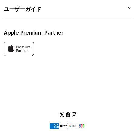
修理
会社概要
特定商取引法に基づく表記
ユーザーガイド
ワークショップ
採用情報
プライバシーポリシー
ソーシャルメディアポリシー
はじめての方へ
Apple Premium Partner
利用規約
お問い合わせ
返品・交換
FAQ
Apple製品はもちろん、関連アクセサリーも豊富に取り揃えてい
ます。
快適な環境のなか、ご購入前からご購入後まで充実したサービス
をご提供し、Apple製品の魅力を存分にご体験いただけます。
Twitter
Facebook
Instagram
お
支