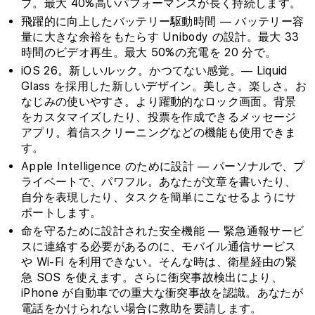
プ。最大 40%高いパフォーマンスが長く持続します。
飛躍的に向上したバッテリー駆動時間 — バッテリー容
量に大きな余裕をもたらす Unibody の設計。最大 33
時間のビデオ再生。最大 50%の充電を 20 分で。
iOS 26。新しいルック。かつてない感覚。— Liquid
Glass を採用した新しいデザイン。美しさ。楽しさ。お
なじみの使いやすさ。より躍動的なロック画面。背景
をカスタマイズしたり、投票を作成できるメッセージ
アプリ。着信スクリーニングなどの機能も使用できま
す。
Apple Intelligence のために設計 — パーソナルで、プ
ライベートで、パワフル。あなたが文章を書いたり、
自分を表現したり、タスクを簡単にこなせるようにサ
ポートします。
命を守るために設計された安全機能 — 緊急通報サービ
スに連絡する必要があるのに、モバイル通信サービス
や Wi-Fi を利用できない。そんな時は、衛星経由の緊
急 SOS を使えます。さらに衝突事故検出により、
iPhone が自動車での重大な衝突事故を認識。あなたが
電話をかけられない場合に救助を要請します。