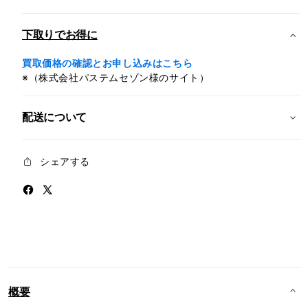
プ
プ
ブ
ブ
下取りでお得に
ル
ル
ー
ー
買取価格の確認とお申し込みはこちら
※（株式会社パステムセゾン様のサイト）
の
の
数
数
量
量
配送について
を
を
減
増
シェアする
ら
や
す
す
概要