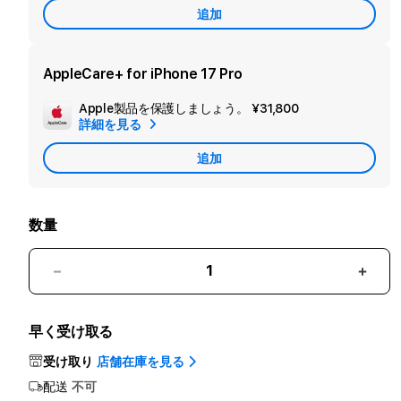
追加
ン
ダ
リ
AppleCare+ for iPhone 17 Pro
ー
Apple製品を保護しましょう。
¥31,800
追
保
詳細を見る
加
証
追加
Apple
を
Care
追
加
数量
iPhone
iPho
17
17
Pro
Pro
早く受け取る
1TB
1TB
デ
デ
受け取り
店舗在庫を見る
ィ
ィ
配送
不可
ー
ー