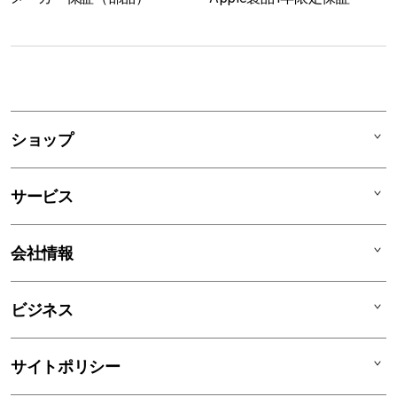
1
列
ア
ショップ
コ
ー
Mac
デ
サービス
iPad
ィ
オ
iPhone
AppleCare+
会社情報
ン
Watch
C smart Warranty
AirPods
C smart Card
C smartとは
ビジネス
TV & Home
サポートメニュー
店舗一覧
アクセサリ
リユースデバイス
ニュース
法人のお客様
サイトポリシー
買取サービス
ブログ