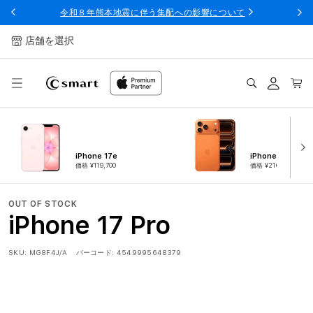
ンツへ
令和８年熊本地震に伴う集配への影響について
スキッ
プ
店舗を選択
ログ
カー
イン
ト
iPhone 17e
iPhone 17 Pro
価格 ¥119,700
価格 ¥216,300
OUT OF STOCK
iPhone 17 Pro
SKU:
MG8F4J/A
バーコード:
4549995648379