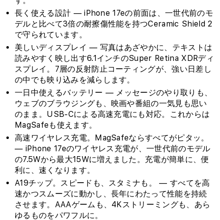
す。
長く使える設計 — iPhone 17eの前面は、一世代前のモ
デルと比べて3倍の耐擦傷性能を持つCeramic Shield 2
で守られています。
美しいディスプレイ — 写真はあざやかに、テキストは
読みやすく映し出す6.1インチのSuper Retina XDRディ
スプレイ。7層の反射防止コーティングが、強い日差し
の中でも映り込みを減らします。
一日中使えるバッテリー — メッセージのやり取りも、
ウェブのブラウジングも、映画や番組の一気見も思い
のまま。USB-Cによる高速充電にも対応。これからは
MagSafeも使えます。
高速ワイヤレス充電。MagSafeならすべてがピタッ。
— iPhone 17eのワイヤレス充電が、一世代前のモデル
の7.5Wから最大15Wに増えました。充電が簡単に、便
利に、速くなります。
A19チップ。スピードも、スタミナも。 — すべてを高
速かつスムーズに動かし、長年にわたって性能を持続
させます。AAAゲームも、4Kストリーミングも、あら
ゆるものをパワフルに。