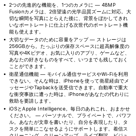
2つの先進的な機能を、1つのカメラに — 48MP
Fusionカメラは、2倍望遠の光学品質ズームに対応。大
切な瞬間を写真にとらえた後に、背景をぼかしてきれ
いなポートレートに仕上げる次世代のポートレート機
能も使えます。
大切なデータのために容量をアップ — ストレージは
256GBから。たっぷりの保存スペースに超高解像度の
写真や4Kビデオ、お気に入りのアプリ、ゲームなど、
あなたの好きなものをすべて、いつまでも残しておく
ことができます。
衛星通信機能 — モバイル通信サービスやWi-Fiを利用
できない。そんな時は、iPhoneを使って衛星経由でメ
ッセージやTapbackを送受信できます。自動車で重大
な衝突事故に遭った時は、iPhoneがあなたの代わりに
救助を要請します。
iOSとApple Intelligence。毎日のあれこれ、おまかせ
ください。 — パーソナルで、プライベートで、パワフ
ル。あなたが文章を書いたり、自分を表現したり、タ
スクを簡単にこなせるようにサポートします。着信ス
クリーニング、クリーンアップ、ライブ翻訳、ビジュ