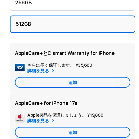
256GB
512GB
AppleCare+とC smart Warranty for iPhone
さらに長く保証します。
¥35,660
セ
詳細を見る
カ
追加
ン
ダ
リ
AppleCare+ for iPhone 17e
ー
Apple製品を保護しましょう。
¥19,800
追
保
詳細を見る
加
証
追加
Apple
を