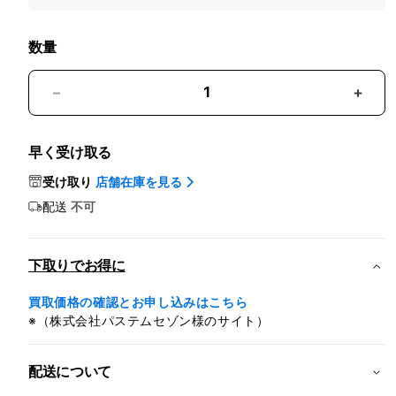
Care
追
加
数量
iPhone
iPho
17e
17e
512GB
512G
早く受け取る
ブ
ブ
ラ
ラ
受け取り
店舗在庫を見る
ッ
ッ
配送
不可
ク
ク
の
の
数
数
下取りでお得に
量
量
買取価格の確認とお申し込みはこちら
を
を
※（株式会社パステムセゾン様のサイト）
減
増
ら
や
す
す
配送について