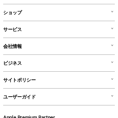
列
ア
ショップ
コ
ー
Mac
デ
サービス
iPad
ィ
オ
iPhone
AppleCare+
会社情報
ン
Watch
C smart Warranty
AirPods
C smart Card
C smartとは
ビジネス
TV & Home
サポートメニュー
店舗一覧
アクセサリ
リユースデバイス
ニュース
法人のお客様
サイトポリシー
買取サービス
ブログ
修理
会社概要
特定商取引法に基づく表記
ユーザーガイド
ワークショップ
採用情報
プライバシーポリシー
ソーシャルメディアポリシー
はじめての方へ
Apple Premium Partner