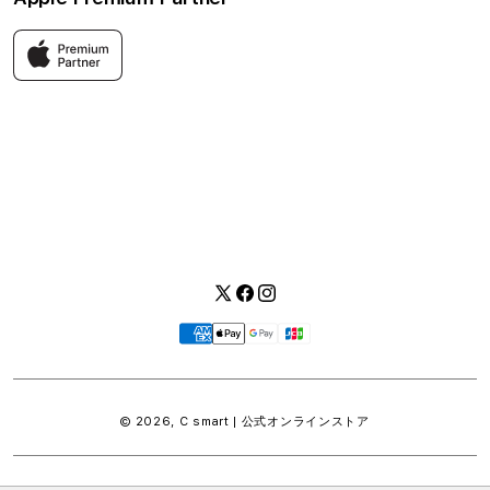
利用規約
お問い合わせ
返品・交換
FAQ
Apple製品はもちろん、関連アクセサリーも豊富に取り揃えてい
ます。
快適な環境のなか、ご購入前からご購入後まで充実したサービス
をご提供し、Apple製品の魅力を存分にご体験いただけます。
Twitter
Facebook
Instagram
お
支
払
い
© 2026,
C smart | 公式オンラインストア
方
法