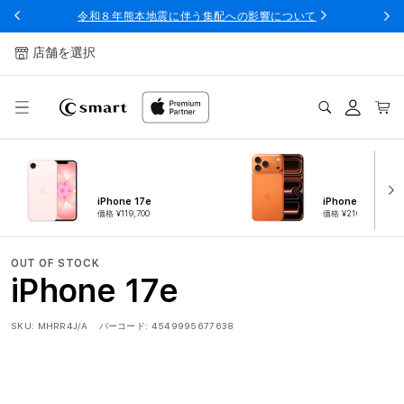
ンツへ
令和８年熊本地震に伴う集配への影響について
スキッ
プ
店舗を選択
ログ
カー
イン
ト
iPhone 17e
iPhone 17 Pro
価格 ¥119,700
価格 ¥216,300
OUT OF STOCK
iPhone 17e
SKU:
MHRR4J/A
バーコード:
4549995677638