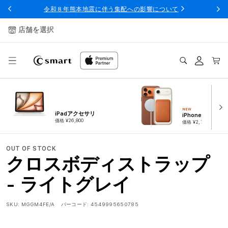
ンツへ
令和８年熊本地震に伴う集配への影響について
スキッ
プ
店舗を選択
ログ
カー
イン
ト
NEW
iPadアクセサリ
iPhoneアクセサ
価格 ¥26,800
価格 ¥2,780
OUT OF STOCK
クロスボディストラップ
- ライトグレイ
SKU:
MGGM4FE/A
バーコード:
4549995650785