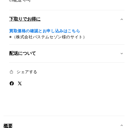
ィ
ィ
配送
不可
ス
ス
ト
ト
下取りでお得に
ラ
ラ
ッ
ッ
買取価格の確認とお申し込みはこちら
プ
プ
※（株式会社パステムセゾン様のサイト）
-
-
ラ
ラ
配送について
イ
イ
ト
ト
グ
グ
シェアする
レ
レ
イ
イ
の
の
数
数
量
量
を
を
減
増
ら
や
概要