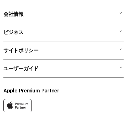
iPad
ィ
オ
iPhone
AppleCare+
会社情報
ン
Watch
C smart Warranty
AirPods
C smart Card
C smartとは
ビジネス
TV & Home
サポートメニュー
店舗一覧
アクセサリ
リユースデバイス
ニュース
法人のお客様
サイトポリシー
買取サービス
ブログ
修理
会社概要
特定商取引法に基づく表記
ユーザーガイド
ワークショップ
採用情報
プライバシーポリシー
ソーシャルメディアポリシー
はじめての方へ
Apple Premium Partner
利用規約
お問い合わせ
返品・交換
FAQ
Apple製品はもちろん、関連アクセサリーも豊富に取り揃えてい
ます。
快適な環境のなか、ご購入前からご購入後まで充実したサービス
をご提供し、Apple製品の魅力を存分にご体験いただけます。