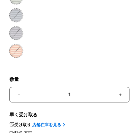
数量
ク
ク
ロ
ロ
ス
ス
早く受け取る
ボ
ボ
受け取り
店舗在庫を見る
デ
デ