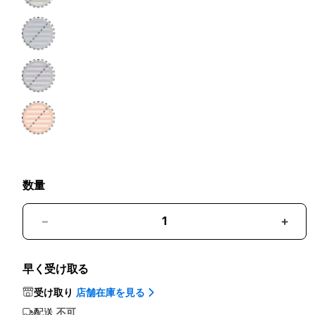
数量
ク
ク
ロ
ロ
ス
ス
早く受け取る
ボ
ボ
受け取り
店舗在庫を見る
デ
デ
ィ
ィ
配送
不可