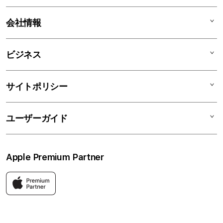
iPad
ィ
オ
iPhone
AppleCare+
会社情報
ン
Watch
C smart Warranty
AirPods
C smart Card
C smartとは
ビジネス
TV & Home
サポートメニュー
店舗一覧
アクセサリ
リユースデバイス
ニュース
法人のお客様
サイトポリシー
買取サービス
ブログ
修理
会社概要
特定商取引法に基づく表記
ユーザーガイド
ワークショップ
採用情報
プライバシーポリシー
ソーシャルメディアポリシー
はじめての方へ
Apple Premium Partner
利用規約
お問い合わせ
返品・交換
FAQ
Apple製品はもちろん、関連アクセサリーも豊富に取り揃えてい
ます。
快適な環境のなか、ご購入前からご購入後まで充実したサービス
をご提供し、Apple製品の魅力を存分にご体験いただけます。