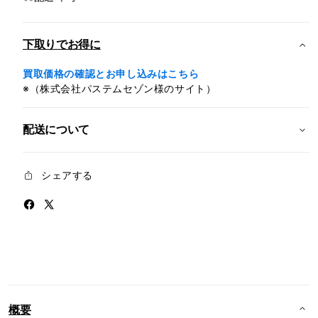
ス
ス
ト
ト
下取りでお得に
ラ
ラ
ッ
ッ
買取価格の確認とお申し込みはこちら
プ
プ
※（株式会社パステムセゾン様のサイト）
-
-
ソ
ソ
配送について
フ
フ
ト
ト
ピ
ピ
シェアする
ン
ン
ク
ク
の
の
数
数
量
量
を
を
減
増
ら
や
概要