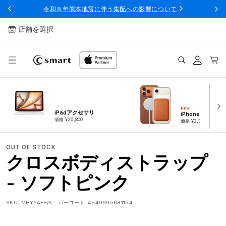
ンツへ
令和８年熊本地震に伴う集配への影響について
スキッ
プ
店舗を選択
ログ
カー
イン
ト
NEW
iPadアクセサリ
iPhoneアクセサ
価格 ¥26,800
価格 ¥2,780
OUT OF STOCK
クロスボディストラップ
- ソフトピンク
SKU:
MHYY4FE/A
バーコード:
4549995681154