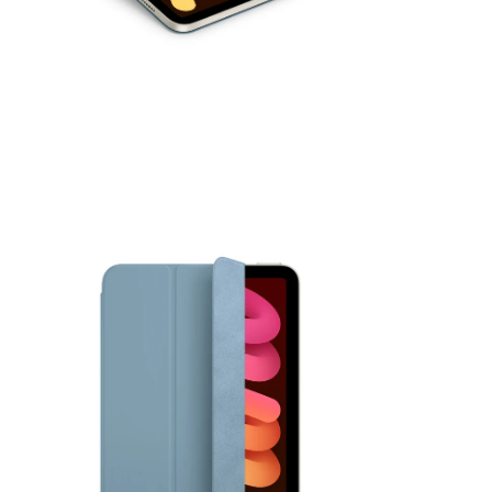
モ
ー
ダ
ル
で
メ
デ
ィ
ア
を
開
く