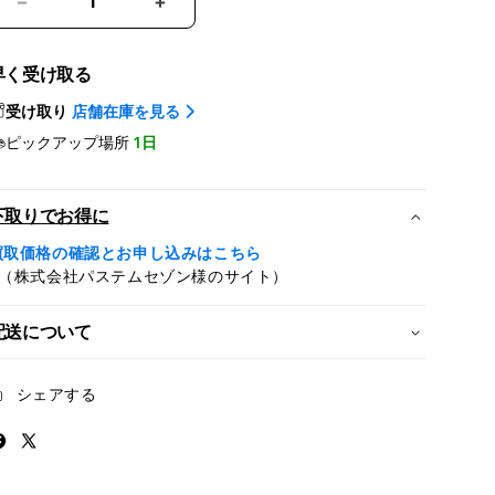
iPad
iPad
mini（A17
mini（A17
Pro）
Pro）
早く受け取る
用
用
受け取り
店舗在庫を見る
Smart
Smart
Folio
Folio
ピックアップ場所
1日
-
-
デ
デ
ニ
ニ
下取りでお得に
ム
ム
買取価格の確認とお申し込みはこちら
の
の
※（株式会社パステムセゾン様のサイト）
数
数
量
量
配送について
を
を
減
増
シェアする
ら
や
す
す