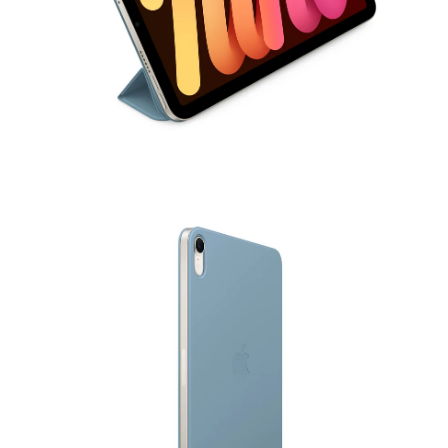
モ
ー
ダ
ル
で
メ
デ
ィ
ア
2
3
を
開
く