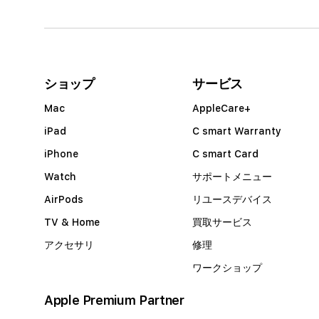
列
ア
コ
ー
ショップ
サービス
デ
Mac
AppleCare+
ィ
iPad
C smart Warranty
オ
iPhone
C smart Card
ン
Watch
サポートメニュー
AirPods
リユースデバイス
TV & Home
買取サービス
アクセサリ
修理
ワークショップ
Apple Premium Partner