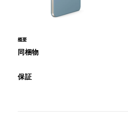
モ
ー
ダ
概要
ル
で
同梱物
メ
デ
ィ
ア
4
5
保証
を
開
く
1