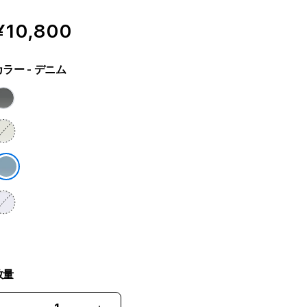
¥10,800
カラー
- デニム
数量