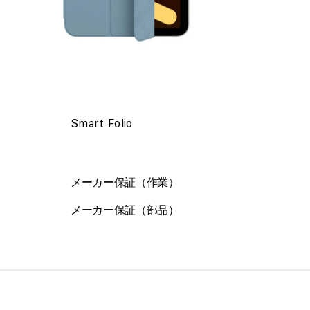
モ
ー
ダ
ル
で
Smart Folio
メ
デ
ィ
ア
メーカー保証（作業）
を
開
メーカー保証（部品）
く