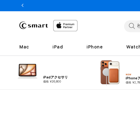
ンツへ
スキッ
プ
Mac
iPad
iPhone
Watc
NEW
iPadアクセサリ
iPhon
価格 ¥26,800
価格 ¥2,78
商品情
報へス
キップ