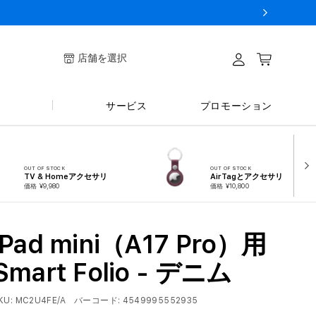
ログイ
店舗を選択
カート
ン
サービス
プロモーション
OUT OF STOCK
OUT OF STOCK
TV & Homeアクセサリ
AirTagとアクセサリ
価格 ¥9,980
価格 ¥10,800
iPad mini（A17 Pro）用
Smart Folio - デニム
KU:
MC2U4FE/A
バーコード:
4549995552935