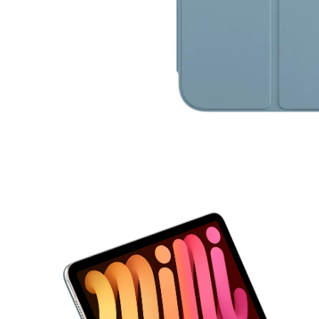
モ
ー
ダ
ル
で
メ
デ
ィ
ア
1
を
開
く