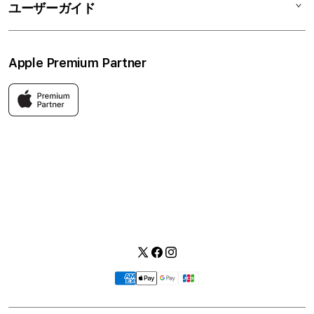
修理
会社概要
特定商取引法に基づく表記
ユーザーガイド
ワークショップ
採用情報
プライバシーポリシー
ソーシャルメディアポリシー
はじめての方へ
Apple Premium Partner
利用規約
お問い合わせ
返品・交換
FAQ
Apple製品はもちろん、関連アクセサリーも豊富に取り揃えてい
ます。
快適な環境のなか、ご購入前からご購入後まで充実したサービス
をご提供し、Apple製品の魅力を存分にご体験いただけます。
Twitter
Facebook
Instagram
お
支
払