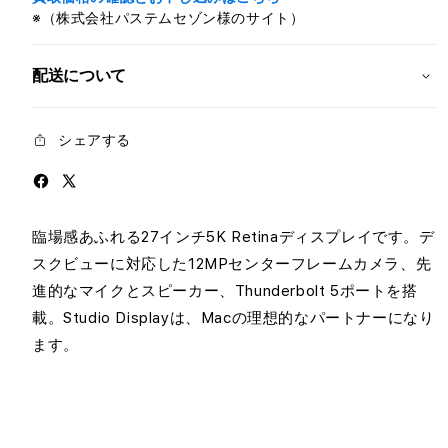
ウ
ウ
※（株式会社パステムセゾン様のサイト）
ン
ン
ト
ト
配送について
ア
ア
ダ
ダ
プ
プ
シェアする
タ
タ
の
の
数
数
量
量
臨場感あふれる27インチ5K Retinaディスプレイです。デ
を
を
スクビューに対応した12MPセンターフレームカメラ、先
減
増
進的なマイクとスピーカー、Thunderbolt 5ポートを搭
ら
や
載。Studio Displayは、Macの理想的なパートナーになり
す
す
ます。