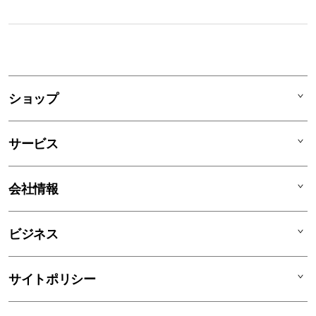
1
列
ア
ショップ
コ
ー
Mac
デ
サービス
iPad
ィ
オ
iPhone
AppleCare+
会社情報
ン
Watch
C smart Warranty
AirPods
C smart Card
C smartとは
ビジネス
TV & Home
サポートメニュー
店舗一覧
アクセサリ
リユースデバイス
ニュース
法人のお客様
サイトポリシー
買取サービス
ブログ