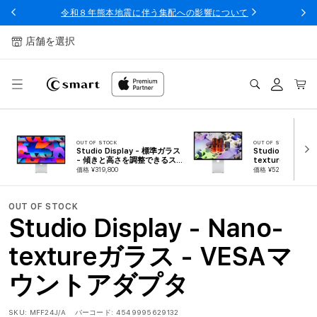
ンツへ
令和８年熊本地震に伴う集配への影響について
スキッ
プ
店舗を選択
ログ
カー
イン
ト
OUT OF STOCK
OUT OF STOCK
Studio Display - 標準ガラス
Studio Display 
- 傾きと高さを調整できるスタ
textureガラス 
ンド
調整できるスタン
価格 ¥319,800
価格 ¥529,800
OUT OF STOCK
Studio Display - Nano-
textureガラス - VESAマ
ウントアダプタ
SKU:
MFF24J/A
バーコード:
4549995629132