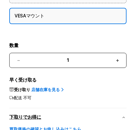
VESAマウント
数量
Studio
Studi
Display
Displ
-
-
早く受け取る
Nano-
Nano
texture
textu
受け取り
店舗在庫を見る
ガ
ガ
配送
不可
ラ
ラ
ス
ス
-
-
下取りでお得に
VESA
VES
マ
マ
買取価格の確認とお申し込みはこちら