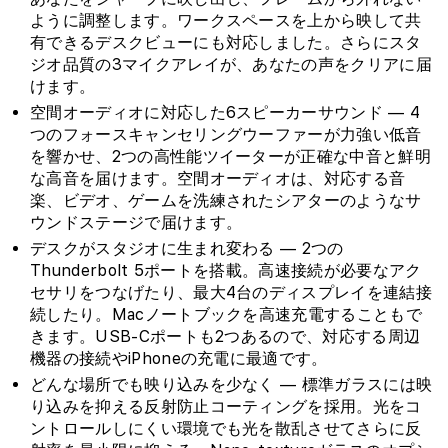
ように調整します。ワークスペースを上から映して共
有できるデスクビューにも対応しました。さらにスタ
ジオ品質の3マイクアレイが、あなたの声をクリアに届
けます。
空間オーディオに対応した6スピーカーサウンド — 4
つのフォースキャンセリングウーファーが力強い低音
を響かせ、2つの高性能ツイーターが正確な中音と鮮明
な高音を届けます。空間オーディオは、対応する音
楽、ビデオ、ゲームを洗練されたシアターのようなサ
ウンドステージで届けます。
デスクがスタジオに生まれ変わる — 2つの
Thunderbolt 5ポートを搭載。高速接続が必要なアク
セサリをつなげたり、最大4台のディスプレイを連結接
続したり。Macノートブックを高速充電することもで
きます。USB-Cポートも2つあるので、対応する周辺
機器の接続やiPhoneの充電に最適です。
どんな場所でも映り込みを少なく — 標準ガラスには映
り込みを抑える反射防止コーティングを採用。光をコ
ントロールしにくい環境でも光を散乱させてさらに反