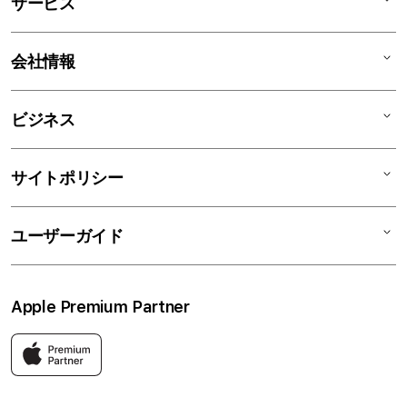
サービス
iPad
iPhone
AppleCare+
会社情報
Watch
C smart Warranty
AirPods
C smart Card
C smartとは
ビジネス
TV & Home
サポートメニュー
店舗一覧
アクセサリ
リユースデバイス
ニュース
法人のお客様
サイトポリシー
買取サービス
ブログ
修理
会社概要
特定商取引法に基づく表記
ユーザーガイド
ワークショップ
採用情報
プライバシーポリシー
ソーシャルメディアポリシー
はじめての方へ
Apple Premium Partner
利用規約
お問い合わせ
返品・交換
FAQ
Apple製品はもちろん、関連アクセサリーも豊富に取り揃えてい
ます。
快適な環境のなか、ご購入前からご購入後まで充実したサービス
をご提供し、Apple製品の魅力を存分にご体験いただけます。