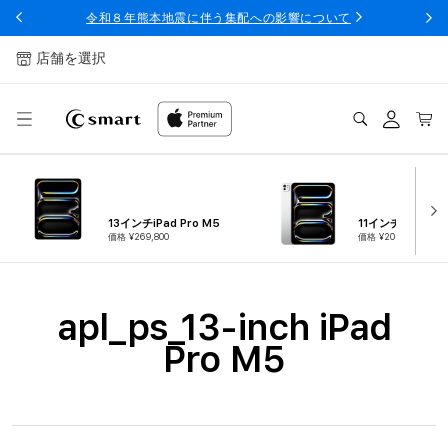
ンツへ
令和８年熊本地震に伴う集配への影響について
スキッ
プ
店舗を選択
ログ
カー
イン
ト
13インチiPad Pro M5
11インチiPad Pro
価格 ¥269,800
価格 ¥209,800
コ
apl_ps_13-inch iPad
レ
Pro M5
ク
シ