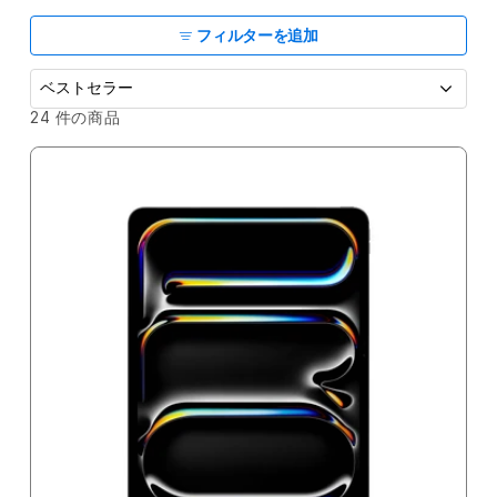
ョ
ン
フィルターを追加
:
並
24 件の商品
べ
替
え
: