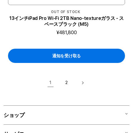
OUT OF STOCK
13インチiPad Pro Wi-Fi 2TB Nano-textureガラス - ス
ペースブラック (M5)
¥481,800
通知を受け取る
1
2
ショップ
Mac