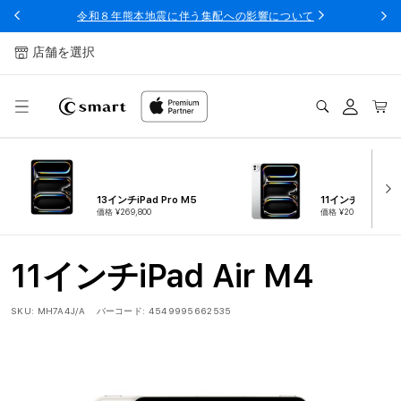
ンツへ
令和８年熊本地震に伴う集配への影響について
スキッ
プ
店舗を選択
ログ
カー
イン
ト
13インチiPad Pro M5
11インチiPad Pro
価格 ¥269,800
価格 ¥209,800
11インチiPad Air M4
SKU:
MH7A4J/A
バーコード:
4549995662535