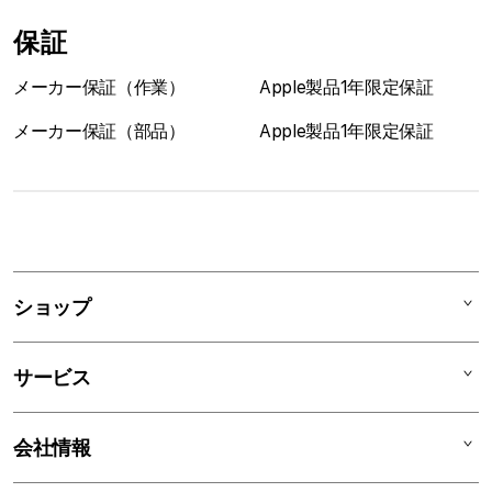
保証
メーカー保証（作業）
Apple製品1年限定保証
メーカー保証（部品）
Apple製品1年限定保証
1
列
ア
ショップ
コ
ー
Mac
デ
サービス
iPad
ィ
オ
iPhone
AppleCare+
会社情報
ン
Watch
C smart Warranty