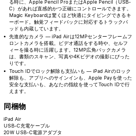
る時に、Apple Pencil ProまたはApple Pencil（USB-
C）があれば直感的かつ正確にコントロールできます。
Magic Keyboardは驚くほど快適にタイピングできるキ
ーボード。触覚フィードバックに対応するトラックパ
ッドも内蔵しています。
先進的なカメラ — iPad Airは12MPセンターフレームフ
ロントカメラを搭載。ビデオ通話をする時や、セルフ
ィーを撮る時に活躍します。12MP広角バックカメラ
は、書類のスキャン、写真や4Kビデオの撮影にぴった
りです。
Touch IDでロック解除も支払いも — iPad Airのロック
解除も、アプリへのサインインも、Apple Payを使った
安全な支払いも、あなたの指紋を使ってTouch IDで行
えます。
同梱物
iPad Air
USB-C充電ケーブル
20W USB-C電源アダプタ