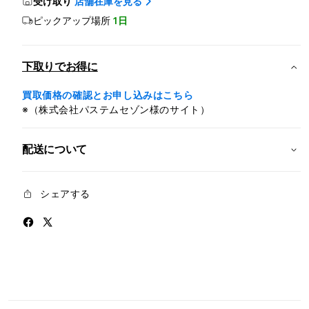
iPad
iPad
受け取り
店舗在庫を見る
Air
Air
ピックアップ場所
1日
Wi-
Wi-
Fi
Fi
+
+
下取りでお得に
Cellular
Cellu
128GB
128G
買取価格の確認とお申し込みはこちら
-
-
※（株式会社パステムセゾン様のサイト）
ス
ス
タ
タ
配送について
ー
ー
ラ
ラ
イ
イ
シェアする
ト
ト
(M4)
(M4)
の
の
数
数
量
量
を
を
減
増