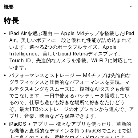
ら
や
概要
す
す
特長
iPad Airを選ぶ理由 — Apple M4チップを搭載したiPad
Air。美しいボディに一段と優れた性能が詰め込まれて
います。選べる2つのポータブルサイズ。Apple
Intelligence、美しいLiquid Retinaディスプレイ、
Touch ID、先進的なカメラを搭載。Wi-Fi 7に対応して
います。
パフォーマンスとストレージ — M4チップは先進的な
グラフィックスと圧倒的なパフォーマンスを実現。マ
ルチタスキングをスムーズに。複雑なAIタスクも余裕
でこなします。一日中使えるバッテリーを搭載してい
るので、仕事も遊びも好きな場所で好きなだけどう
ぞ。最大1TBのストレージのオプションから選んで、ア
プリ、音楽、映画などを保存できます。
iPadOS + アプリ — 様々なアプリを使ったり、革新的
な機能と直感的なデザインを持つiPadOSでこれまで以
上に多くのことを。柔軟なウインドウシステムによ