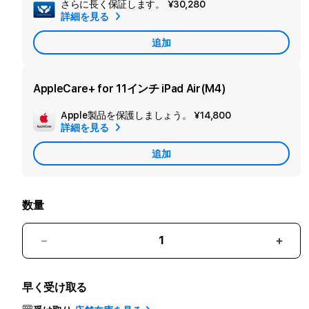
さらに長く保証します。
¥30,280
セ
詳細を見る
カ
追加
ン
ダ
リ
AppleCare+ for 11インチ iPad Air(M4)
ー
Apple製品を保護しましょう。
¥14,800
追
保
詳細を見る
加
証
追加
Apple
を
Care
追
加
数量
11
11
イ
イ
ン
ン
早く受け取る
チ
チ