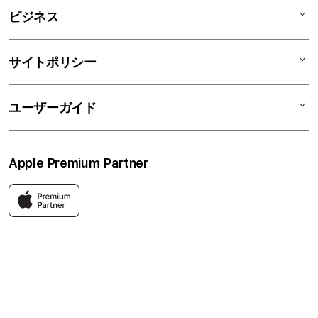
AirPods
C smart Card
C smartとは
ビジネス
TV & Home
サポートメニュー
店舗一覧
アクセサリ
リユースデバイス
ニュース
法人のお客様
サイトポリシー
買取サービス
ブログ
修理
会社概要
特定商取引法に基づく表記
ユーザーガイド
ワークショップ
採用情報
プライバシーポリシー
ソーシャルメディアポリシー
はじめての方へ
Apple Premium Partner
利用規約
お問い合わせ
返品・交換
FAQ
Apple製品はもちろん、関連アクセサリーも豊富に取り揃えてい
ます。
快適な環境のなか、ご購入前からご購入後まで充実したサービス
をご提供し、Apple製品の魅力を存分にご体験いただけます。