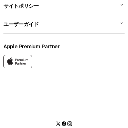
アクセサリ
リユースデバイス
ニュース
法人のお客様
サイトポリシー
買取サービス
ブログ
修理
会社概要
特定商取引法に基づく表記
ユーザーガイド
ワークショップ
採用情報
プライバシーポリシー
ソーシャルメディアポリシー
はじめての方へ
Apple Premium Partner
利用規約
お問い合わせ
返品・交換
FAQ
Apple製品はもちろん、関連アクセサリーも豊富に取り揃えてい
ます。
快適な環境のなか、ご購入前からご購入後まで充実したサービス
をご提供し、Apple製品の魅力を存分にご体験いただけます。
Twitter
Facebook
Instagram