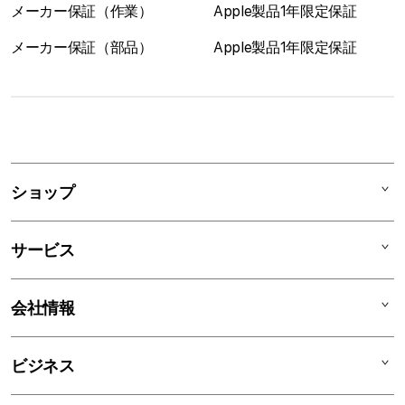
メーカー保証（作業）
Apple製品1年限定保証
メーカー保証（部品）
Apple製品1年限定保証
1
列
ア
ショップ
コ
ー
Mac
デ
サービス
iPad
ィ
オ
iPhone
AppleCare+
会社情報
ン
Watch
C smart Warranty
AirPods
C smart Card
C smartとは
ビジネス
TV & Home
サポートメニュー
店舗一覧