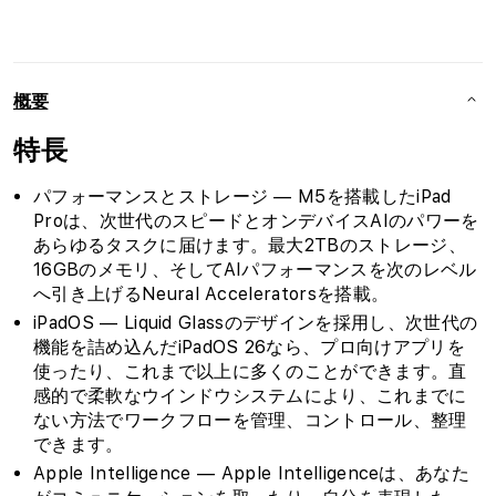
数
数
量
量
を
を
減
増
概要
ら
や
特長
す
す
パフォーマンスとストレージ — M5を搭載したiPad
Proは、次世代のスピードとオンデバイスAIのパワーを
あらゆるタスクに届けます。最大2TBのストレージ、
16GBのメモリ、そしてAIパフォーマンスを次のレベル
へ引き上げるNeural Acceleratorsを搭載。
iPadOS — Liquid Glassのデザインを採用し、次世代の
機能を詰め込んだiPadOS 26なら、プロ向けアプリを
使ったり、これまで以上に多くのことができます。直
感的で柔軟なウインドウシステムにより、これまでに
ない方法でワークフローを管理、コントロール、整理
できます。
Apple Intelligence — Apple Intelligenceは、あなた