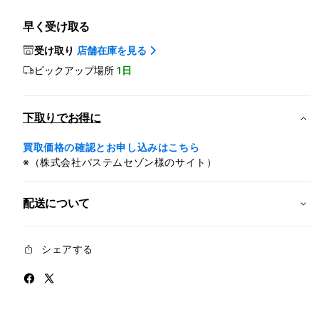
イ
イ
ン
ン
早く受け取る
チ
チ
iPad
iPad
受け取り
店舗在庫を見る
Pro
Pro
ピックアップ場所
1日
Wi-
Wi-
Fi
Fi
256GB
256
下取りでお得に
標
標
準
準
買取価格の確認とお申し込みはこちら
ガ
ガ
※（株式会社パステムセゾン様のサイト）
ラ
ラ
ス
ス
配送について
-
-
シ
シ
ル
ル
シェアする
バ
バ
ー
ー
(M5)
(M5)
の
の