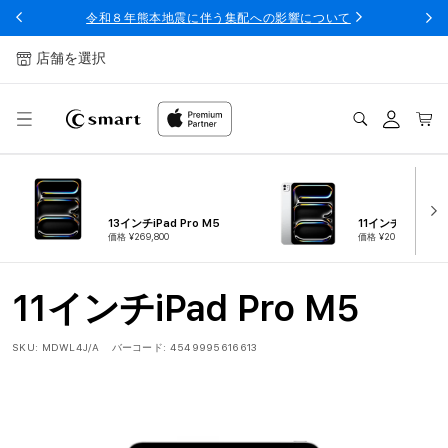
ンツへ
令和８年熊本地震に伴う集配への影響について
スキッ
プ
店舗を選択
ログ
カー
イン
ト
13インチiPad Pro M5
11インチiPad Pro
価格 ¥269,800
価格 ¥209,800
11インチiPad Pro M5
SKU:
MDWL4J/A
バーコード:
4549995616613