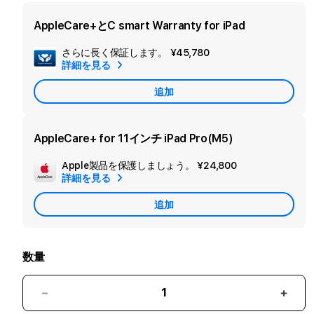
AppleCare+とC smart Warranty for iPad
さらに長く保証します。
¥45,780
セ
詳細を見る
カ
追加
ン
ダ
リ
AppleCare+ for 11インチ iPad Pro(M5)
ー
Apple製品を保護しましょう。
¥24,800
追
保
詳細を見る
加
証
追加
Apple
を
Care
追
加
数量
11
11