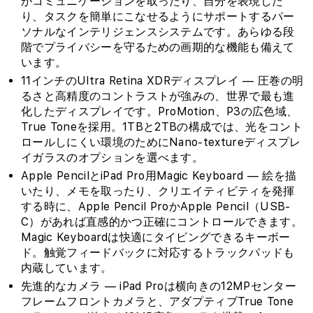
がコミュニケーションを取ったり、自分を表現した
り、タスクを簡単にこなせるようにサポートするパー
ソナルなインテリジェンスシステムです。あらゆる段
階でプライバシーを守るための画期的な機能も備えて
います。
11インチのUltra Retina XDRディスプレイ — 圧巻の明
るさと高精度のコントラストが強みの、世界で最も進
化したディスプレイです。ProMotion、P3の広色域、
True Toneを採用。1TBと2TBの構成では、光をコント
ロールしにくい環境のためにNano-textureディスプレ
イガラスのオプションを選べます。
Apple PencilとiPad Pro用Magic Keyboard — 絵を描
いたり、メモを取ったり、クリエイティビティを発揮
する時に、Apple Pencil ProかApple Pencil（USB-
C）があれば直感的かつ正確にコントロールできます。
Magic Keyboardは快適にタイピングできるキーボー
ド。触覚フィードバックに対応するトラックパッドも
内蔵しています。
先進的なカメラ — iPad Proは横向きの12MPセンター
フレームフロントカメラと、アダプティブTrue Tone