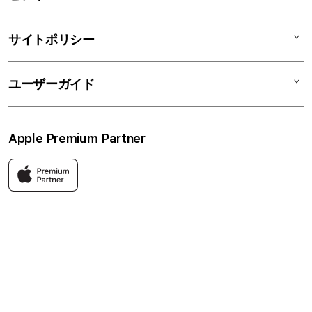
TV & Home
サポートメニュー
店舗一覧
アクセサリ
リユースデバイス
ニュース
法人のお客様
サイトポリシー
買取サービス
ブログ
修理
会社概要
特定商取引法に基づく表記
ユーザーガイド
ワークショップ
採用情報
プライバシーポリシー
ソーシャルメディアポリシー
はじめての方へ
Apple Premium Partner
利用規約
お問い合わせ
返品・交換
FAQ
Apple製品はもちろん、関連アクセサリーも豊富に取り揃えてい
ます。
快適な環境のなか、ご購入前からご購入後まで充実したサービス
をご提供し、Apple製品の魅力を存分にご体験いただけます。