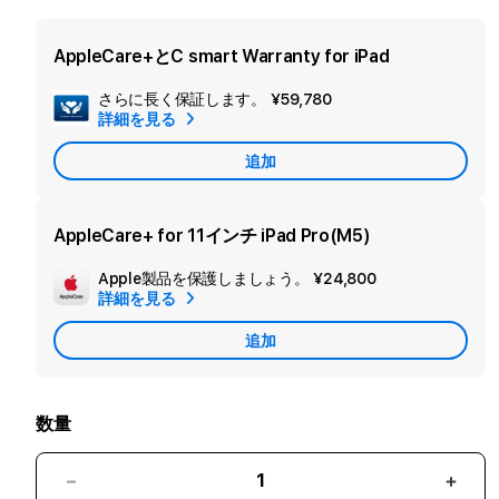
AppleCare+とC smart Warranty for iPad
さらに長く保証します。
¥59,780
セ
詳細を見る
カ
追加
ン
ダ
リ
AppleCare+ for 11インチ iPad Pro(M5)
ー
Apple製品を保護しましょう。
¥24,800
追
保
詳細を見る
加
証
追加
Apple
を
Care
追
加
数量
11
11