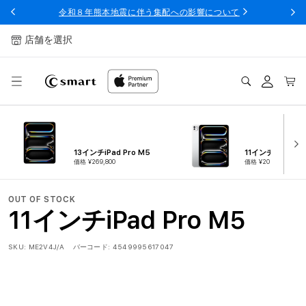
ンツへ
令和８年熊本地震に伴う集配への影響について
スキッ
プ
店舗を選択
ログ
カー
イン
ト
13インチiPad Pro M5
11インチiPad Pro
価格 ¥269,800
価格 ¥209,800
OUT OF STOCK
11インチiPad Pro M5
SKU:
ME2V4J/A
バーコード:
4549995617047