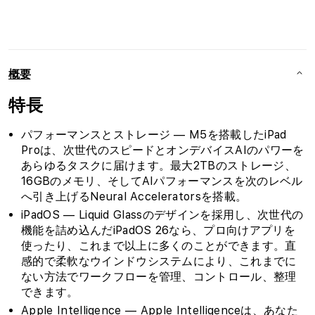
(M5)
(M5)
の
の
数
数
量
量
概要
を
を
減
増
特長
ら
や
す
す
パフォーマンスとストレージ — M5を搭載したiPad
Proは、次世代のスピードとオンデバイスAIのパワーを
あらゆるタスクに届けます。最大2TBのストレージ、
16GBのメモリ、そしてAIパフォーマンスを次のレベル
へ引き上げるNeural Acceleratorsを搭載。
iPadOS — Liquid Glassのデザインを採用し、次世代の
機能を詰め込んだiPadOS 26なら、プロ向けアプリを
使ったり、これまで以上に多くのことができます。直
感的で柔軟なウインドウシステムにより、これまでに
ない方法でワークフローを管理、コントロール、整理
できます。
Apple Intelligence — Apple Intelligenceは、あなた