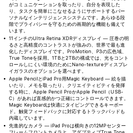
がコミュニケーションを取ったり、自分を表現した
り、タスクを簡単にこなせるようにサポートするパー
ソナルなインテリジェンスシステムです。あらゆる段
階でプライバシーを守るための画期的な機能も備えて
います。
11インチのUltra Retina XDRディスプレイ — 圧巻の明
るさと高精度のコントラストが強みの、世界で最も進
化したディスプレイです。ProMotion、P3の広色域、
True Toneを採用。1TBと2TBの構成では、光をコント
ロールしにくい環境のためにNano-textureディスプレ
イガラスのオプションを選べます。
Apple PencilとiPad Pro用Magic Keyboard — 絵を描
いたり、メモを取ったり、クリエイティビティを発揮
する時に、Apple Pencil ProかApple Pencil（USB-
C）があれば直感的かつ正確にコントロールできます。
Magic Keyboardは快適にタイピングできるキーボー
ド。触覚フィードバックに対応するトラックパッドも
内蔵しています。
先進的なカメラ — iPad Proは横向きの12MPセンター
フレームフロントカメラと、アダプティブTrue Tone