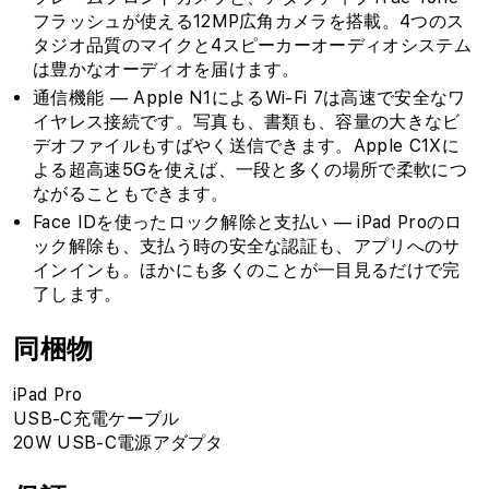
フラッシュが使える12MP広角カメラを搭載。4つのス
タジオ品質のマイクと4スピーカーオーディオシステム
は豊かなオーディオを届けます。
通信機能 — Apple N1によるWi‑Fi 7は高速で安全なワ
イヤレス接続です。写真も、書類も、容量の大きなビ
デオファイルもすばやく送信できます。Apple C1Xに
よる超高速5Gを使えば、一段と多くの場所で柔軟につ
ながることもできます。
Face IDを使ったロック解除と支払い — iPad Proのロ
ック解除も、支払う時の安全な認証も、アプリへのサ
インインも。ほかにも多くのことが一目見るだけで完
了します。
同梱物
iPad Pro
USB-C充電ケーブル
20W USB-C電源アダプタ