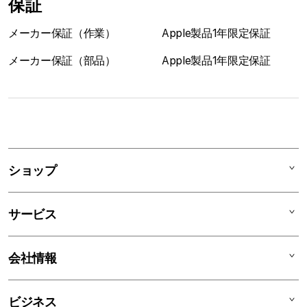
保証
メーカー保証（作業）
Apple製品1年限定保証
メーカー保証（部品）
Apple製品1年限定保証
1
列
ア
ショップ
コ
ー
Mac
デ
サービス
iPad
ィ
オ
iPhone
AppleCare+
会社情報
ン
Watch
C smart Warranty
AirPods
C smart Card
C smartとは
ビジネス