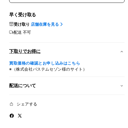
イ
イ
ン
ン
早く受け取る
チ
チ
iPad
iPad
受け取り
店舗在庫を見る
Pro
Pro
配送
不可
Wi-
Wi-
Fi
Fi
+
+
下取りでお得に
Cellular
Cellu
1TB
1TB
買取価格の確認とお申し込みはこちら
標
標
※（株式会社パステムセゾン様のサイト）
準
準
ガ
ガ
配送について
ラ
ラ
ス
ス
-
-
シェアする
シ
シ
ル
ル
バ
バ
ー
ー