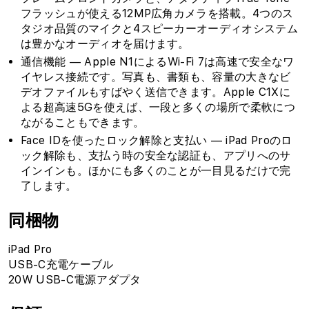
フラッシュが使える12MP広角カメラを搭載。4つのス
タジオ品質のマイクと4スピーカーオーディオシステム
は豊かなオーディオを届けます。
通信機能 — Apple N1によるWi‑Fi 7は高速で安全なワ
イヤレス接続です。写真も、書類も、容量の大きなビ
デオファイルもすばやく送信できます。Apple C1Xに
よる超高速5Gを使えば、一段と多くの場所で柔軟につ
ながることもできます。
Face IDを使ったロック解除と支払い — iPad Proのロ
ック解除も、支払う時の安全な認証も、アプリへのサ
インインも。ほかにも多くのことが一目見るだけで完
了します。
同梱物
iPad Pro
USB-C充電ケーブル
20W USB-C電源アダプタ