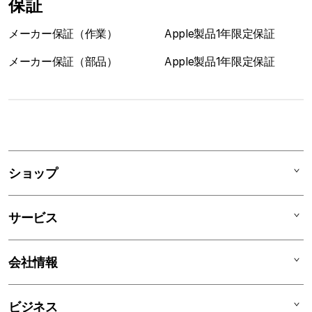
保証
メーカー保証（作業）
Apple製品1年限定保証
メーカー保証（部品）
Apple製品1年限定保証
1
列
ア
ショップ
コ
ー
Mac
デ
サービス
iPad
ィ
オ
iPhone
AppleCare+
会社情報
ン
Watch
C smart Warranty
AirPods
C smart Card
C smartとは
ビジネス