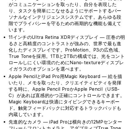
がコミュニケーションを取ったり、自分を表現した
り、タスクを簡単にこなせるようにサポートするパー
ソナルなインテリジェンスシステムです。あらゆる段
階でプライバシーを守るための画期的な機能も備えて
います。
11インチのUltra Retina XDRディスプレイ — 圧巻の明
るさと高精度のコントラストが強みの、世界で最も進
化したディスプレイです。ProMotion、P3の広色域、
True Toneを採用。1TBと2TBの構成では、光をコント
ロールしにくい環境のためにNano-textureディスプレ
イガラスのオプションを選べます。
Apple PencilとiPad Pro用Magic Keyboard — 絵を描
いたり、メモを取ったり、クリエイティビティを発揮
する時に、Apple Pencil ProかApple Pencil（USB-
C）があれば直感的かつ正確にコントロールできます。
Magic Keyboardは快適にタイピングできるキーボー
ド。触覚フィードバックに対応するトラックパッドも
内蔵しています。
先進的なカメラ — iPad Proは横向きの12MPセンター
フレームフロントカメラと、アダプティブTrue Tone