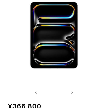
Previous
Next
¥366,800