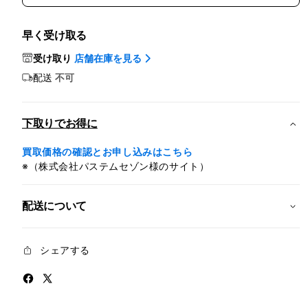
イ
イ
ン
ン
早く受け取る
チ
チ
iPad
iPad
受け取り
店舗在庫を見る
Pro
Pro
配送
不可
Wi-
Wi-
Fi
Fi
+
+
下取りでお得に
Cellular
Cellu
1TB
1TB
買取価格の確認とお申し込みはこちら
Nano-
Nano
※（株式会社パステムセゾン様のサイト）
texture
textu
ガ
ガ
ラ
ラ
配送について
ス
ス
-
-
シェアする
シ
シ
ル
ル
バ
バ
ー
ー