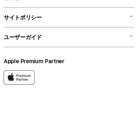
TV & Home
サポートメニュー
店舗一覧
アクセサリ
リユースデバイス
ニュース
法人のお客様
サイトポリシー
買取サービス
ブログ
修理
会社概要
特定商取引法に基づく表記
ユーザーガイド
ワークショップ
採用情報
プライバシーポリシー
ソーシャルメディアポリシー
はじめての方へ
Apple Premium Partner
利用規約
お問い合わせ
返品・交換
FAQ
Apple製品はもちろん、関連アクセサリーも豊富に取り揃えてい
ます。
快適な環境のなか、ご購入前からご購入後まで充実したサービス
をご提供し、Apple製品の魅力を存分にご体験いただけます。