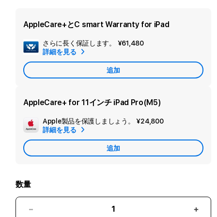
AppleCare+とC smart Warranty for iPad
さらに長く保証します。
¥61,480
セ
詳細を見る
カ
追加
ン
ダ
リ
AppleCare+ for 11インチ iPad Pro(M5)
ー
Apple製品を保護しましょう。
¥24,800
追
保
詳細を見る
加
証
追加
Apple
を
Care
追
加
数量
11
11