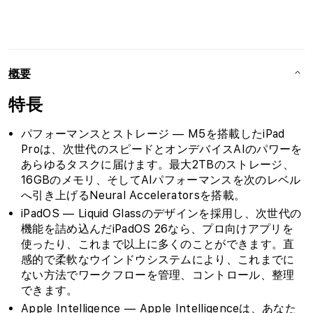
(M5)
(M5)
の
の
数
数
量
量
概要
を
を
減
増
特長
ら
や
す
す
パフォーマンスとストレージ — M5を搭載したiPad
Proは、次世代のスピードとオンデバイスAIのパワーを
あらゆるタスクに届けます。最大2TBのストレージ、
16GBのメモリ、そしてAIパフォーマンスを次のレベル
へ引き上げるNeural Acceleratorsを搭載。
iPadOS — Liquid Glassのデザインを採用し、次世代の
機能を詰め込んだiPadOS 26なら、プロ向けアプリを
使ったり、これまで以上に多くのことができます。直
感的で柔軟なウインドウシステムにより、これまでに
ない方法でワークフローを管理、コントロール、整理
できます。
Apple Intelligence — Apple Intelligenceは、あなた