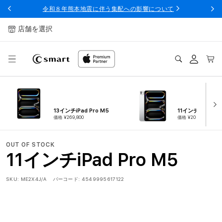
ンツへ
令和８年熊本地震に伴う集配への影響について
スキッ
プ
店舗を選択
ログ
カー
イン
ト
13インチiPad Pro M5
11インチiPad Pro
価格 ¥269,800
価格 ¥209,800
OUT OF STOCK
11インチiPad Pro M5
SKU:
ME2X4J/A
バーコード:
4549995617122