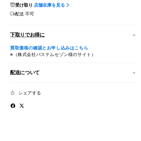
iPad
iPad
受け取り
店舗在庫を見る
Air
Air
配送
不可
Wi-
Wi-
Fi
Fi
1TB
1TB
下取りでお得に
-
-
ブ
ブ
買取価格の確認とお申し込みはこちら
ル
ル
※（株式会社パステムセゾン様のサイト）
ー
ー
(M4)
(M4)
配送について
の
の
数
数
量
量
シェアする
を
を
減
増
ら
や
す
す