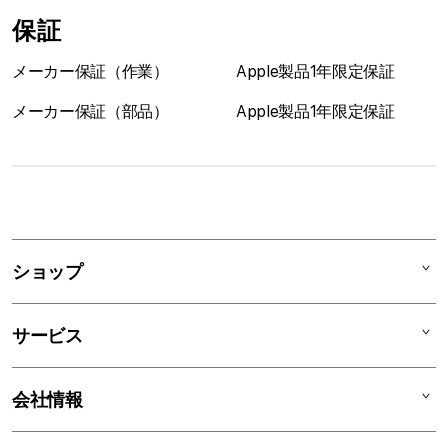
保証
メーカー保証（作業）
Apple製品1年限定保証
メーカー保証（部品）
Apple製品1年限定保証
1
列
ア
ショップ
コ
ー
Mac
デ
サービス
iPad
ィ
オ
iPhone
AppleCare+
会社情報
ン
Watch
C smart Warranty