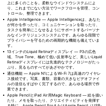
上に多くのことを。柔軟なウインドウシステムによ
り、これまでにない方法でワークフローを管理、コン
トロール、整理できます。
Apple Intelligence — Apple Intelligenceは、あなた
が何かを作ったり、コミュニケーションを取ったり、
タスクを簡単にこなせるようにサポートするパーソナ
ルなインテリジェンスシステムです。あらゆる段階で
プライバシーを守るための画期的な機能も備えていま
す。
13インチのLiquid Retinaディスプレイ — P3の広色
域、True Tone、極めて低い反射率など、美しいLiquid
Retinaディスプレイには先進的なテクノロジーがたっ
ぷり。見るものすべてがあざやかです。
通信機能 — Apple N1によるWi-Fi 7は高速のワイヤレ
ス接続です。写真、書類、容量の大きなビデオファイ
ルの送信もすばやく完了するので、あらゆる場所で作
業できます。
Apple PencilとiPad Air用Magic Keyboard — 絵を描い
たり、メモを取ったり、クリエイティビティを発揮す
る時に、Apple Pencil ProまたはApple Pencil（USB-