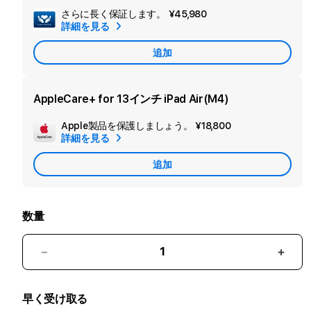
さらに長く保証します。
¥45,980
セ
詳細を見る
カ
追加
ン
ダ
リ
AppleCare+ for 13インチ iPad Air(M4)
ー
Apple製品を保護しましょう。
¥18,800
追
保
詳細を見る
加
証
追加
Apple
を
Care
追
加
数量
13
13
イ
イ
ン
ン
早く受け取る
チ
チ