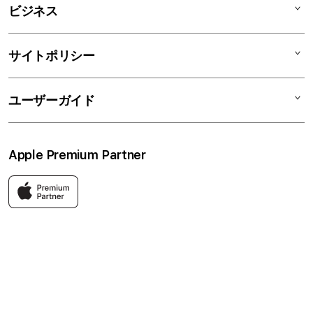
AirPods
C smart Card
C smartとは
ビジネス
TV & Home
サポートメニュー
店舗一覧
アクセサリ
リユースデバイス
ニュース
法人のお客様
サイトポリシー
買取サービス
ブログ
修理
会社概要
特定商取引法に基づく表記
ユーザーガイド
ワークショップ
採用情報
プライバシーポリシー
ソーシャルメディアポリシー
はじめての方へ
Apple Premium Partner
利用規約
お問い合わせ
返品・交換
FAQ
Apple製品はもちろん、関連アクセサリーも豊富に取り揃えてい
ます。
快適な環境のなか、ご購入前からご購入後まで充実したサービス
をご提供し、Apple製品の魅力を存分にご体験いただけます。