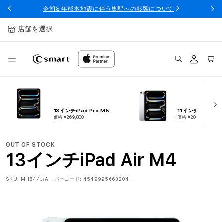
ンツへ
令和８年熊本地震に伴う集配への影響について
スキッ
プ
店舗を選択
ログ
カー
イン
ト
13インチiPad Pro M5
11インチiPad Pro
価格 ¥269,800
価格 ¥209,800
OUT OF STOCK
13インチiPad Air M4
SKU:
MH644J/A
バーコード:
4549995663204