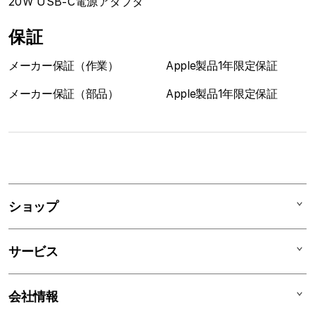
20W USB-C電源アダプタ
保証
メーカー保証（作業）
Apple製品1年限定保証
メーカー保証（部品）
Apple製品1年限定保証
1
列
ア
ショップ
コ
ー
Mac
デ
サービス
iPad
ィ
オ
iPhone
AppleCare+
会社情報
ン
Watch
C smart Warranty