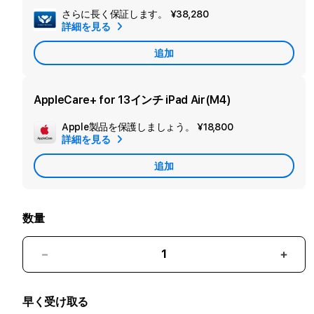
さらに長く保証します。
¥38,280
セ
詳細を見る
カ
追加
ン
ダ
リ
AppleCare+ for 13インチ iPad Air(M4)
ー
Apple製品を保護しましょう。
¥18,800
追
保
詳細を見る
加
証
追加
Apple
を
Care
追
加
数量
13
13
イ
イ
ン
ン
早く受け取る
チ
チ