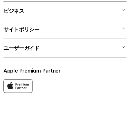
AirPods
C smart Card
C smartとは
ビジネス
TV & Home
サポートメニュー
店舗一覧
アクセサリ
リユースデバイス
ニュース
法人のお客様
サイトポリシー
買取サービス
ブログ
修理
会社概要
特定商取引法に基づく表記
ユーザーガイド
ワークショップ
採用情報
プライバシーポリシー
ソーシャルメディアポリシー
はじめての方へ
Apple Premium Partner
利用規約
お問い合わせ
返品・交換
FAQ
Apple製品はもちろん、関連アクセサリーも豊富に取り揃えてい
ます。
快適な環境のなか、ご購入前からご購入後まで充実したサービス
をご提供し、Apple製品の魅力を存分にご体験いただけます。