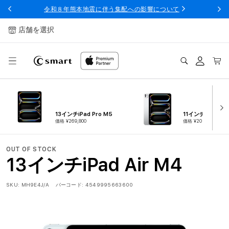
ンツへ
令和８年熊本地震に伴う集配への影響について
スキッ
プ
店舗を選択
ログ
カー
イン
ト
13インチiPad Pro M5
11インチiPad Pro
価格 ¥269,800
価格 ¥209,800
OUT OF STOCK
13インチiPad Air M4
SKU:
MH9E4J/A
バーコード:
4549995663600