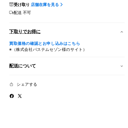
iPad
iPad
受け取り
店舗在庫を見る
Air
Air
配送
不可
Wi-
Wi-
Fi
Fi
+
+
下取りでお得に
Cellular
Cellu
128GB
128G
買取価格の確認とお申し込みはこちら
-
-
※（株式会社パステムセゾン様のサイト）
ブ
ブ
ル
ル
配送について
ー
ー
(M4)
(M4)
の
の
シェアする
数
数
量
量
を
を
減
増
ら
や
す
す