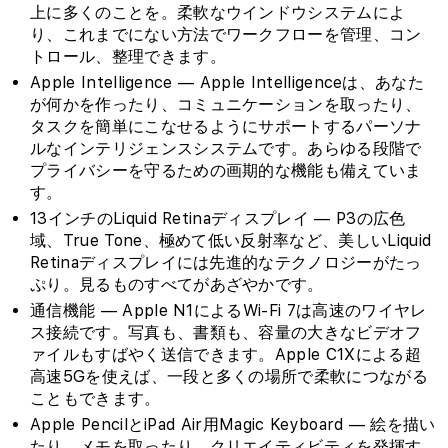
上に多くのことを。柔軟なウインドウシステムによ
り、これまでにない方法でワークフローを管理、コン
トロール、整理できます。
Apple Intelligence — Apple Intelligenceは、あなた
が何かを作ったり、コミュニケーションを取ったり、
タスクを簡単にこなせるようにサポートするパーソナ
ルなインテリジェンスシステムです。あらゆる段階で
プライバシーを守るための画期的な機能も備えていま
す。
13インチのLiquid Retinaディスプレイ — P3の広色
域、True Tone、極めて低い反射率など、美しいLiquid
Retinaディスプレイには先進的なテクノロジーがたっ
ぷり。見るものすべてがあざやかです。
通信機能 — Apple N1によるWi‑Fi 7は高速のワイヤレ
ス接続です。写真も、書類も、容量の大きなビデオフ
ァイルもすばやく送信できます。Apple C1Xによる超
高速5Gを使えば、一段と多くの場所で柔軟につながる
こともできます。
Apple PencilとiPad Air用Magic Keyboard — 絵を描い
たり、メモを取ったり、クリエイティビティを発揮す