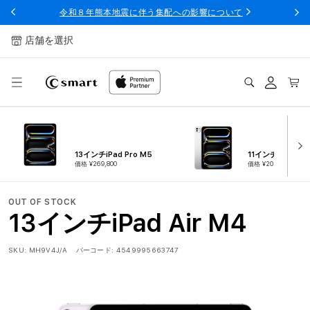
ンツへ
令和８年熊本地震に伴う集配への影響について
スキッ
プ
店舗を選択
ログ
カー
イン
ト
13インチiPad Pro M5
11インチiPad Pro
価格 ¥269,800
価格 ¥209,800
OUT OF STOCK
13インチiPad Air M4
SKU:
MH9V4J/A
バーコード:
4549995663747