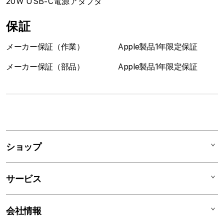
20W USB-C電源アダプタ
保証
メーカー保証（作業）
Apple製品1年限定保証
メーカー保証（部品）
Apple製品1年限定保証
1
列
ア
ショップ
コ
ー
Mac
デ
サービス
iPad
ィ
オ
iPhone
AppleCare+
会社情報
ン
Watch
C smart Warranty