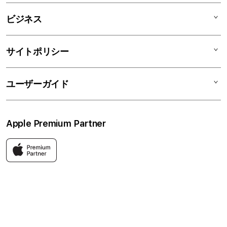
AirPods
C smart Card
C smartとは
ビジネス
TV & Home
サポートメニュー
店舗一覧
アクセサリ
リユースデバイス
ニュース
法人のお客様
サイトポリシー
買取サービス
ブログ
修理
会社概要
特定商取引法に基づく表記
ユーザーガイド
ワークショップ
採用情報
プライバシーポリシー
ソーシャルメディアポリシー
はじめての方へ
Apple Premium Partner
利用規約
お問い合わせ
返品・交換
FAQ
Apple製品はもちろん、関連アクセサリーも豊富に取り揃えてい
ます。
快適な環境のなか、ご購入前からご購入後まで充実したサービス
をご提供し、Apple製品の魅力を存分にご体験いただけます。