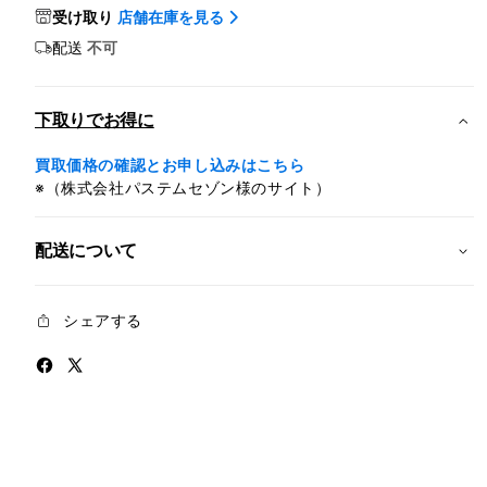
iPad
iPad
受け取り
店舗在庫を見る
Air
Air
配送
不可
Wi-
Wi-
Fi
Fi
+
+
下取りでお得に
Cellular
Cellu
1TB
1TB
買取価格の確認とお申し込みはこちら
-
-
※（株式会社パステムセゾン様のサイト）
パ
パ
ー
ー
配送について
プ
プ
ル
ル
(M4)
(M4)
シェアする
の
の
数
数
量
量
を
を
減
増
ら
や
す
す