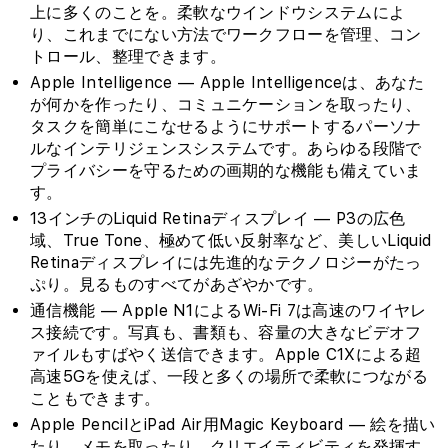
上に多くのことを。柔軟なウインドウシステムによ
り、これまでにない方法でワークフローを管理、コン
トロール、整理できます。
Apple Intelligence — Apple Intelligenceは、あなた
が何かを作ったり、コミュニケーションを取ったり、
タスクを簡単にこなせるようにサポートするパーソナ
ルなインテリジェンスシステムです。あらゆる段階で
プライバシーを守るための画期的な機能も備えていま
す。
13インチのLiquid Retinaディスプレイ — P3の広色
域、True Tone、極めて低い反射率など、美しいLiquid
Retinaディスプレイには先進的なテクノロジーがたっ
ぷり。見るものすべてがあざやかです。
通信機能 — Apple N1によるWi‑Fi 7は高速のワイヤレ
ス接続です。写真も、書類も、容量の大きなビデオフ
ァイルもすばやく送信できます。Apple C1Xによる超
高速5Gを使えば、一段と多くの場所で柔軟につながる
こともできます。
Apple PencilとiPad Air用Magic Keyboard — 絵を描い
たり、メモを取ったり、クリエイティビティを発揮す