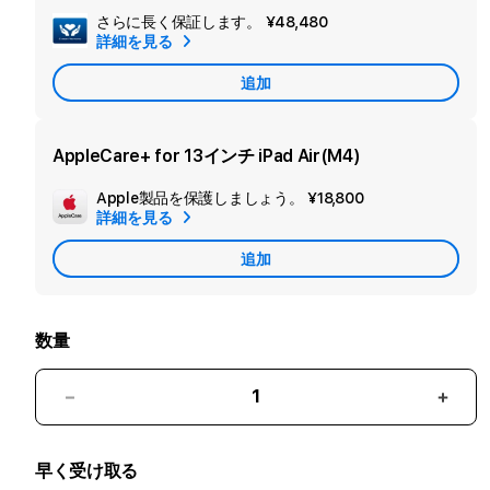
さらに長く保証します。
¥48,480
セ
詳細を見る
カ
追加
ン
ダ
リ
AppleCare+ for 13インチ iPad Air(M4)
ー
Apple製品を保護しましょう。
¥18,800
追
保
詳細を見る
加
証
追加
Apple
を
Care
追
加
数量
13
13
イ
イ
ン
ン
早く受け取る
チ
チ