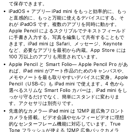
て保存できます。
iPadOS + アプリ— iPad mini をもっと効率的に、もっ
と直感的に、もっと万能に使えるデバイスにする。そ
れが iPadOS です。複数のアプリを同時に動かす。
Apple Pencil によるスクリブルでテキストフィールド
に手書き入力する。写真を編集して共有することもで
きます。iPad mini は Safari、メッセージ、Keynote
など、必要なアプリを最初から内蔵。App Store には
100 万以上のアプリも用意されています。
Apple Pencil と Smart Folio— Apple Pencil Pro があ
れば、iPad mini がアート作品のためのキャンバスや、
メモやノートを最も取りやすいデバイスに変身。Apple
Pencil（USB-C）も iPad mini で使えます。4 色から
選べるスリムな Smart Folio カバーは、iPad mini をし
っかり守るだけでなく、簡単にスタンドに変わりま
す。アクセサリは別売りです。
先進的なカメラ— iPad mini は 12MP 超広角フロント
カメラを搭載。ビデオ会議やセルフィービデオに理想
的なセンターフレーム機能に対応しています。True
Tone フラッシュが使える 12MP 広角バックカメラ