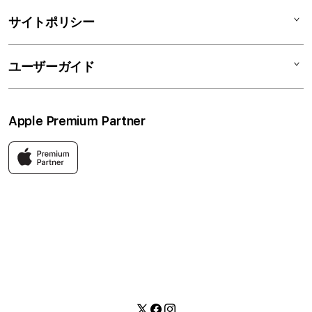
アクセサリ
リユースデバイス
ニュース
法人のお客様
サイトポリシー
買取サービス
ブログ
修理
会社概要
特定商取引法に基づく表記
ユーザーガイド
ワークショップ
採用情報
プライバシーポリシー
ソーシャルメディアポリシー
はじめての方へ
Apple Premium Partner
利用規約
お問い合わせ
返品・交換
FAQ
Apple製品はもちろん、関連アクセサリーも豊富に取り揃えてい
ます。
快適な環境のなか、ご購入前からご購入後まで充実したサービス
をご提供し、Apple製品の魅力を存分にご体験いただけます。