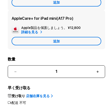
追加
ン
ダ
リ
AppleCare+ for iPad mini(A17 Pro)
ー
Apple製品を保護しましょう。
¥12,800
追
保
詳細を見る
加
証
追加
Apple
を
Care
追
加
数量
iPad
iPad
mini
mini
Wi-
Wi-
早く受け取る
Fi
Fi
256GB
256
受け取り
店舗在庫を見る
-
-
配送
不可
ブ
ブ