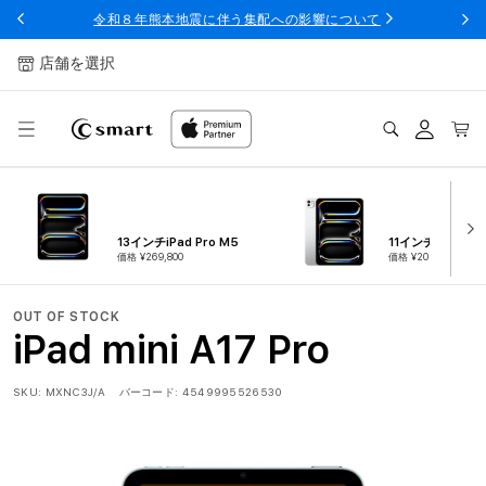
ンツへ
令和８年熊本地震に伴う集配への影響について
スキッ
プ
店舗を選択
ログ
カー
イン
ト
13インチiPad Pro M5
11インチiPad Pro
価格 ¥269,800
価格 ¥209,800
OUT OF STOCK
iPad mini A17 Pro
SKU:
MXNC3J/A
バーコード:
4549995526530