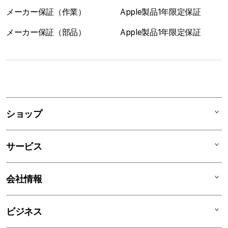
メーカー保証（作業）
Apple製品1年限定保証
メーカー保証（部品）
Apple製品1年限定保証
1
列
ア
ショップ
コ
ー
Mac
デ
サービス
iPad
ィ
オ
iPhone
AppleCare+
会社情報
ン
Watch
C smart Warranty
AirPods
C smart Card
C smartとは
ビジネス
TV & Home
サポートメニュー
店舗一覧