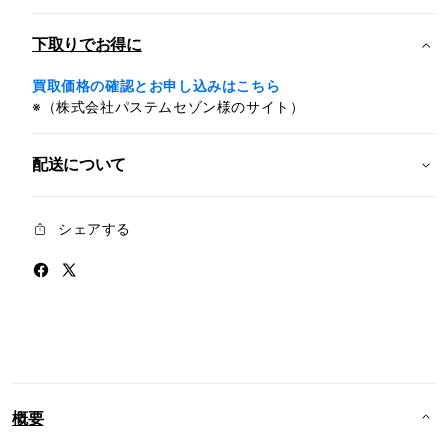
ル
ル
ー
ー
下取りでお得に
(A17
(A17
Pro)
Pro)
買取価格の確認とお申し込みはこちら
の
の
※（株式会社パステムセゾン様のサイト）
数
数
量
量
配送について
を
を
減
増
ら
や
シェアする
す
す
概要