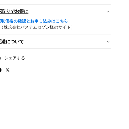
タ
タ
ー
ー
下取りでお得に
ラ
ラ
買取価格の確認とお申し込みはこちら
イ
イ
※（株式会社パステムセゾン様のサイト）
ト
ト
(A17
(A17
配送について
Pro)
Pro)
の
の
数
数
シェアする
量
量
を
を
減
増
ら
や
す
す