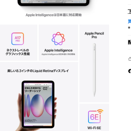
モ
ー
ダ
ル
で
メ
デ
ィ
ア
を
開
く