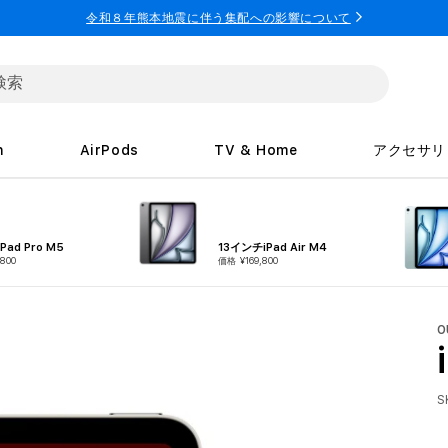
令和８年熊本地震に伴う集配への影響について
h
AirPods
TV & Home
アクセサリ
Pad Pro M5
13インチiPad Air M4
800
価格 ¥169,800
O
S