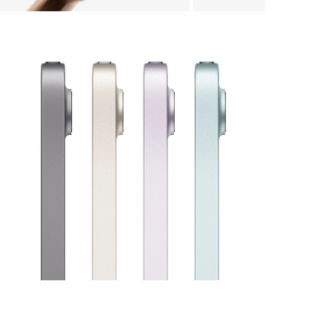
モ
ー
ダ
ル
で
メ
デ
ィ
ア
を
開
く
モ
ー
ダ