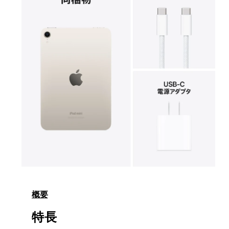
ル
で
メ
デ
ィ
ア
8
9
を
開
く
モ
ー
ダ
概要
ル
で
特長
メ
デ