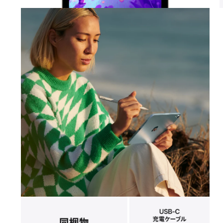
モ
ー
ダ
ル
で
メ
デ
ィ
ア
6
7
を
開
く
モ
ー
ダ