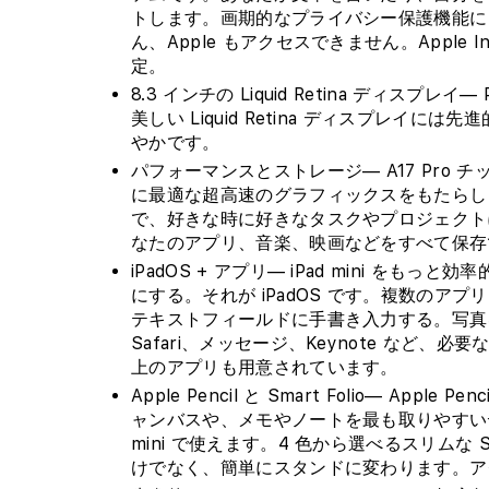
トします。画期的なプライバシー保護機能に
ん、Apple もアクセスできません。Apple In
定。
8.3 インチの Liquid Retina ディスプ
美しい Liquid Retina ディスプレ
やかです。
パフォーマンスとストレージ— A17 Pro
に最適な超高速のグラフィックスをもたらし
で、好きな時に好きなタスクやプロジェクトに
なたのアプリ、音楽、映画などをすべて保存
iPadOS + アプリ— iPad mini 
にする。それが iPadOS です。複数のアプリを
テキストフィールドに手書き入力する。写真を編
Safari、メッセージ、Keynote など、必要
上のアプリも用意されています。
Apple Pencil と Smart Folio— Appl
ャンバスや、メモやノートを最も取りやすいデバイスに
mini で使えます。4 色から選べるスリムな Sma
けでなく、簡単にスタンドに変わります。ア