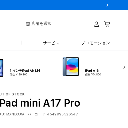
ログイ
店舗を選択
カート
ン
サービス
プロモーション
11インチiPad Air M4
iPad A16
価格 ¥129,800
価格 ¥74,800
UT OF STOCK
iPad mini A17 Pro
KU:
MXND3J/A
バーコード:
4549995526547