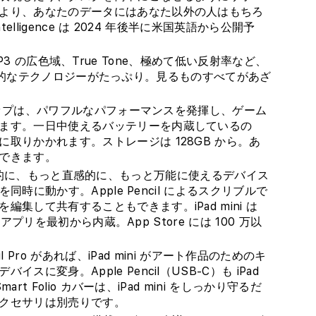
より、あなたのデータにはあなた以外の人はもちろ
telligence は 2024 年後半に米国英語から公開予
レイ— P3 の広色域、True Tone、極めて低い反射率など、
イには先進的なテクノロジーがたっぷり。見るものすべてがあざ
 チップは、パワフルなパフォーマンスを発揮し、ゲーム
ます。一日中使えるバッテリーを内蔵しているの
取りかかれます。ストレージは 128GB から。あ
できます。
をもっと効率的に、もっと直感的に、もっと万能に使えるデバイス
同時に動かす。Apple Pencil によるスクリブルで
集して共有することもできます。iPad mini は
なアプリを最初から内蔵。App Store には 100 万以
e Pencil Pro があれば、iPad mini がアート作品のためのキ
変身。Apple Pencil（USB-C）も iPad
rt Folio カバーは、iPad mini をしっかり守るだ
クセサリは別売りです。