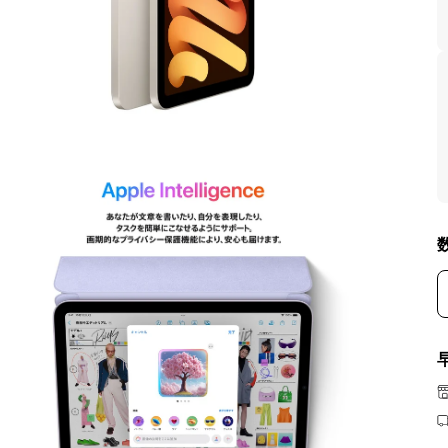
モ
ー
ダ
ル
で
メ
デ
ィ
ア
を
開
く