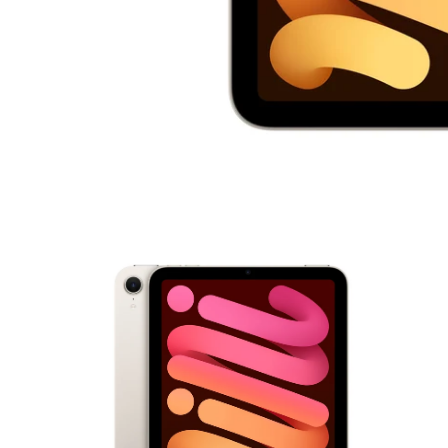
モ
ー
ダ
ル
で
メ
デ
ィ
ア
1
を
開
く