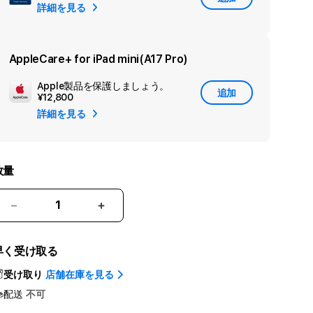
詳細を見る
カ
ン
ダ
AppleCare+ for iPad mini(A17 Pro)
リ
Apple製品を保護しましょう。
追
ー
追加
¥12,800
加
保
詳細を見る
Apple
証
Care
を
追
数量
加
iPad
iPad
mini
mini
Wi-
Wi-
早く受け取る
Fi
Fi
256GB
256GB
受け取り
店舗在庫を見る
-
-
配送
不可
ス
ス