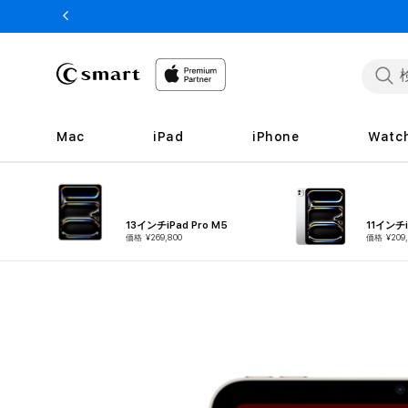
ンツへ
スキッ
プ
Mac
iPad
iPhone
Watc
13インチiPad Pro M5
11インチi
価格 ¥269,800
価格 ¥209,
商品情
報へス
キップ