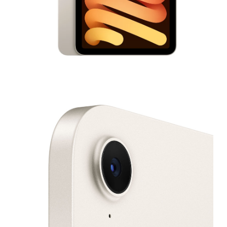
モ
ー
ダ
ル
で
メ
デ
ィ
ア
2
3
を
開
く