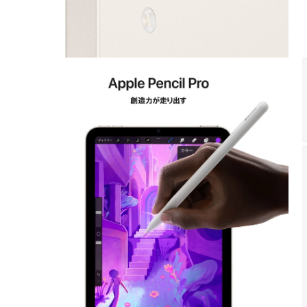
モ
ー
ダ
ル
で
メ
デ
ィ
ア
4
5
を
開
く