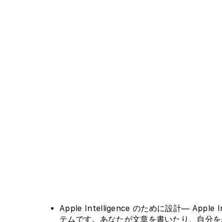
ル
で
メ
デ
ィ
ア
を
開
く
Apple Intelligence のために設計— Ap
テムです。あなたが文章を書いたり、自分を